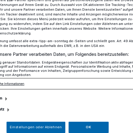
Kennungen auf Ihrem Gerät zu. Durch Auswahl von OK aktivieren Sie Tracking-Te
Wir und unsere Partner verarbeiten Daten, um Ihnen Dienste bereitzustellen“ aufge
n Tracker deaktiviert sind, sind manche Inhalte und Anzeigen möglicherweise ni
r Sie. Sie können dieses Menü jederzeit wieder aufrufen, um Ihre Einstellungen zu
n Neersen wieder ein großer Erfolg
ligung zu widerrufen, indem Sie auf den Link Einstellungen oder Ablehnen am unte
icken. Ihre Einstellungen gelten innerhalb unseres Website. Weitere Informationen
tenschutzerklärung.
mung umfasst alle extra-tipp-am-sonntag.de-Seiten und schließt gem. Art. 49 Abs. 
lich ist in Narrenhand
die Datenverarbeitung außerhalb des EWR, z.B. in den USA ein.
nsere Partner verarbeiten Daten, um Folgendes bereitzustellen:
est in Narrenhand
genauer Standortdaten. Endgeräteeigenschaften zur Identifikation aktiv abfrage
griff auf Informationen auf einem Endgerät. Personalisierte Werbung und Inhalte
ung und der Performance von Inhalten, Zielgruppenforschung sowie Entwicklung
ng von Angeboten.
L Guido Görtz nur noch die weiße Fahne
he Informationen
em Ansturm der tapferen Mariechen der
 die massive Tür am Schloss Neersen nach.
m
 mal das Schloss stürmen - denn
utz
 der Narrenschar kamen Bürgermeister
wilde Tiere, aus dem Schloss.
Einstellungen oder Ablehnen
OK