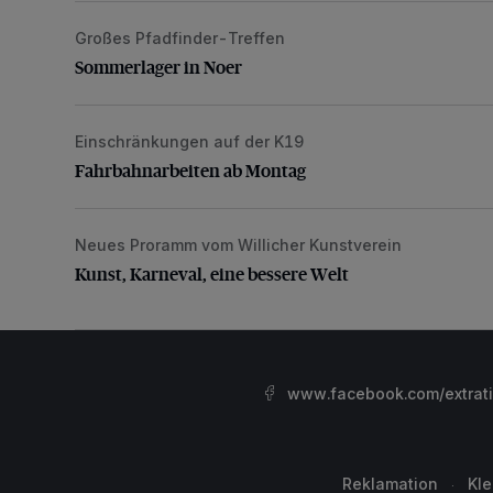
Großes Pfadfinder-Treffen
Sommerlager in Noer
Sommerlager in Noer
Einschränkungen auf der K19
Fahrbahnarbeiten ab Montag
Fahrbahnarbeiten ab Montag
Neues Proramm vom Willicher Kunstverein
Kunst, Karneval, eine bessere Welt
Kunst, Karneval, eine bessere Welt
www.facebook.com/extrat
Reklamation
Kl