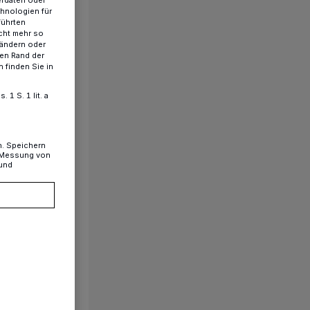
chnologien für
führten
cht mehr so
 ändern oder
ren Rand der
 finden Sie in
1 S. 1 lit. a
n. Speichern
, Messung von
 und