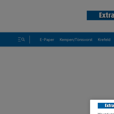
E-Paper
Kempen/Tönisvorst
Krefeld
Wir und un