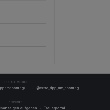
SOZIALE MEDIEN
ippamsonntag/
@extra_tipp_am_sonntag
SERVICES
einanzeigen aufgeben
Trauerportal