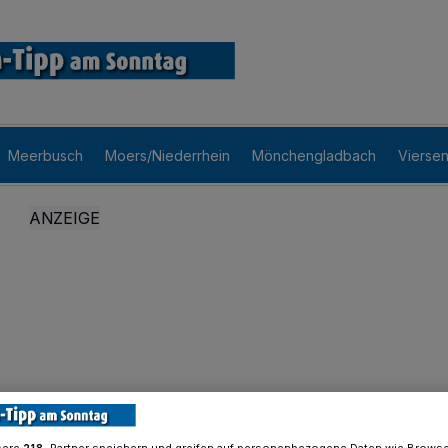
Meerbusch
Moers/Niederrhein
Mönchengladbach
Vierse
sere
-Partner speichern und greifen auf personenbezogene Daten wie Brows
218