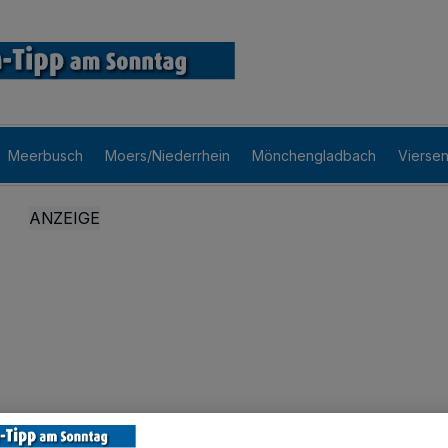
Meerbusch
Moers/Niederrhein
Mönchengladbach
Vierse