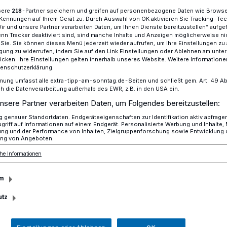
sere
-Partner speichern und greifen auf personenbezogene Daten wie Brows
218
Kennungen auf Ihrem Gerät zu. Durch Auswahl von OK aktivieren Sie Tracking-Te
Wir und unsere Partner verarbeiten Daten, um Ihnen Dienste bereitzustellen“ aufge
n Tracker deaktiviert sind, sind manche Inhalte und Anzeigen möglicherweise ni
kulptur Myreen am Sonntag eingeweiht
r Sie. Sie können dieses Menü jederzeit wieder aufrufen, um Ihre Einstellungen zu
ligung zu widerrufen, indem Sie auf den Link Einstellungen oder Ablehnen am unte
icken. Ihre Einstellungen gelten innerhalb unseres Website. Weitere Informationen
tenschutzerklärung.
tur „Myreen“ im Schlosspark von Schloss
mung umfasst alle extra-tipp-am-sonntag.de-Seiten und schließt gem. Art. 49 Abs. 
die Datenverarbeitung außerhalb des EWR, z.B. in den USA ein.
nsere Partner verarbeiten Daten, um Folgendes bereitzustellen:
stzuwachs im
genauer Standortdaten. Endgeräteeigenschaften zur Identifikation aktiv abfrage
griff auf Informationen auf einem Endgerät. Personalisierte Werbung und Inhalte
ung und der Performance von Inhalten, Zielgruppenforschung sowie Entwicklung
ng von Angeboten.
he Informationen
m
r Ausstellung mit plastischen Arbeiten
ihung seiner Skulptur „Myreen“, die
utz
ür den Schlosspark Neersen angekauft
r, um 11 Uhr. Treffpunkt ist zunächst in