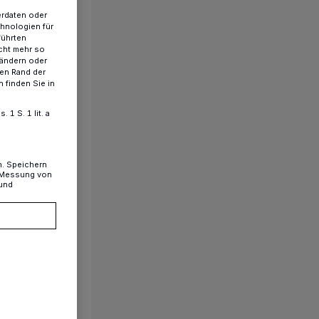
erdaten oder
chnologien für
führten
cht mehr so
 ändern oder
ren Rand der
 finden Sie in
1 S. 1 lit. a
n. Speichern
, Messung von
 und