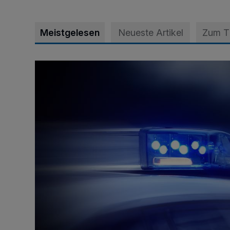
Meistgelesen
Neueste Artikel
Zum 
Mann ornaniert im Konrad-Adenauer-Park