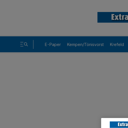
E-Paper
Kempen/Tönisvorst
Krefeld