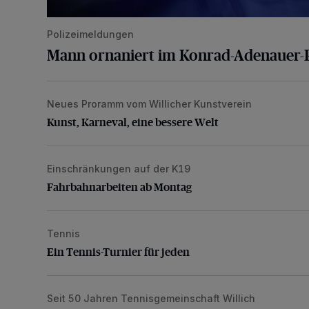
Polizeimeldungen
Mann ornaniert im Konrad-Adenauer-
Neues Proramm vom Willicher Kunstverein
Kunst, Karneval, eine bessere Welt
Kunst, Karneval, eine bessere Welt
Einschränkungen auf der K19
Fahrbahnarbeiten ab Montag
Fahrbahnarbeiten ab Montag
Tennis
Ein Tennis-Turnier für jeden
Ein Tennis-Turnier für jeden
Seit 50 Jahren Tennisgemeinschaft Willich
Neuer Tennisplatz bei der TG Willich