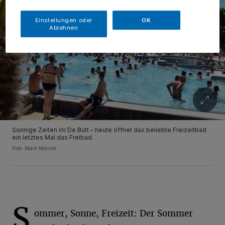
Einstellungen oder
OK
Ablehnen
Sonnige Zeiten im De Bütt – heute öffnet das beliebte Freizeitbad
ein letztes Mal das Freibad.
Foto: Mark Mocnik
S
ommer, Sonne, Freizeit: Der Sommer