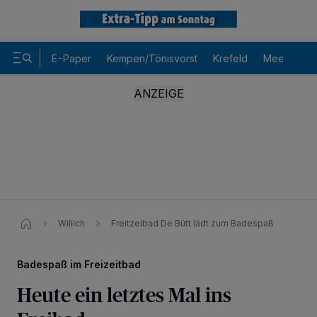
E-Paper
Kempen/Tönisvorst
Krefeld
Meerbusch
Willich
Freitzeibad De Bütt lädt zum Badespaß
Badespaß im Freizeitbad
Heute ein letztes Mal ins
Wir und unsere
-Partner speichern und greifen auf
218
personenbezogene Daten wie Browserdaten oder eindeutige