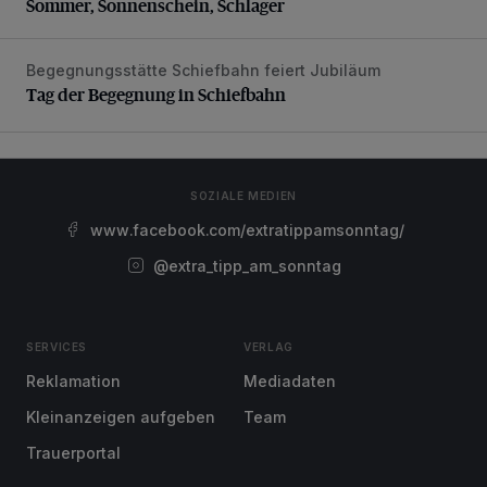
Sommer, Sonnenschein, Schlager
Begegnungsstätte Schiefbahn feiert Jubiläum
Tag der Begegnung in Schiefbahn
Tag der Begegnung in Schiefbahn
SOZIALE MEDIEN
www.facebook.com/extratippamsonntag/
@extra_tipp_am_sonntag
SERVICES
VERLAG
Reklamation
Mediadaten
Kleinanzeigen aufgeben
Team
Trauerportal