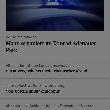
Polizeimeldungen
Mann ornaniert im Konrad-Adenauer-
Park
Alte Lieder mit den Leddschesweäver
Ein unvergesslicher niederrheinischer Abend
Ein unvergesslicher niederrheinischer Abend
Thema Fachkräfte-Einwanderung
Von „beschleunigt“ keine Spur
Von „beschleunigt“ keine Spur
Aber bitte mit Schlager bei den Festspielen Neersen
Sommer, Sonnenschein, Schlager