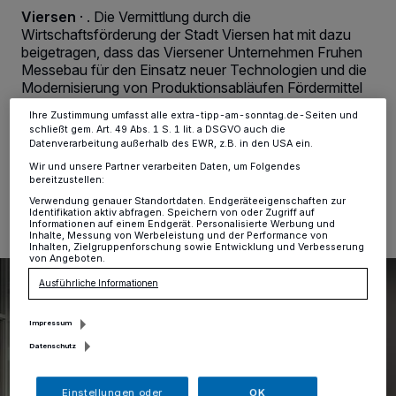
Zwecke. Wenn Tracker deaktiviert sind, sind manche Inhalte und
Viersen
·
. Die Vermittlung durch die
Anzeigen möglicherweise nicht mehr so relevant für Sie. Sie können
Wirtschaftsförderung der Stadt Viersen hat mit dazu
dieses Menü jederzeit wieder aufrufen, um Ihre Einstellungen zu
beigetragen, dass das Viersener Unternehmen Fruhen
ändern oder Ihre Einwilligung zu widerrufen, indem Sie auf den Link
Einstellungen oder Ablehnen am unteren Rand der Webseite klicken.
Messebau für den Einsatz neuer Technologien und die
Ihre Einstellungen gelten innerhalb unseres Website. Weitere
Modernisierung von Produktionsabläufen Fördermittel
Informationen finden Sie in unserer Datenschutzerklärung.
in Anspruch nehmen kann.
Ihre Zustimmung umfasst alle extra-tipp-am-sonntag.de-Seiten und
schließt gem. Art. 49 Abs. 1 S. 1 lit. a DSGVO auch die
Datenverarbeitung außerhalb des EWR, z.B. in den USA ein.
Wir und unsere Partner verarbeiten Daten, um Folgendes
04.02.2025 , 15:13 Uhr
Eine Minute Lesezeit
bereitzustellen:
Verwendung genauer Standortdaten. Endgeräteeigenschaften zur
Identifikation aktiv abfragen. Speichern von oder Zugriff auf
Informationen auf einem Endgerät. Personalisierte Werbung und
Inhalte, Messung von Werbeleistung und der Performance von
Inhalten, Zielgruppenforschung sowie Entwicklung und Verbesserung
von Angeboten.
Ausführliche Informationen
Impressum
Datenschutz
Einstellungen oder
OK