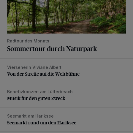
Radtour des Monats
Sommertour durch Naturpark
Viersenerin Viviane Albert
Von der Streife auf die Weltbühne
Von der Streife auf die Weltbühne
Benefizkonzert am Lütterbeach
Musik für den guten Zweck
Musik für den guten Zweck
Seemarkt am Hariksee
Seemarkt rund um den Hariksee
Seemarkt rund um den Hariksee