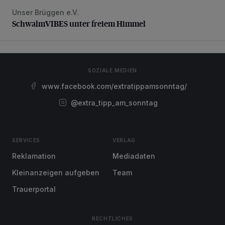
Unser Brüggen e.V.
SchwalmVIBES unter freiem Himmel
SchwalmVIBES unter freiem Himmel
SOZIALE MEDIEN
www.facebook.com/extratippamsonntag/
@extra_tipp_am_sonntag
SERVICES
VERLAG
Reklamation
Mediadaten
Kleinanzeigen aufgeben
Team
Trauerportal
RECHTLICHES