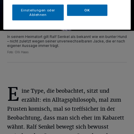
Einstellungen oder
OK
Ablehnen
In seinem Heimatort gilt Ralf Senkel als bekannt wie ein bunter Hund
– nicht zuletzt wegen seiner unverwechselbaren Jacke, die er nach
eigener Aussage immer trägt.
Foto: Olli Haas
E
ine Type, die beobachtet, sitzt und
erzählt: ein Alltagsphilosoph, mal zum
Prusten komisch, mal so treffsicher in der
Beobachtung, dass man sich eher im Kabarett
wähnt. Ralf Senkel bewegt sich bewusst