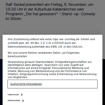
Tracking-Technologien für die unter „Wir und unsere Partner
Ralf Senkel präsentiert am Freitag, 6. November, um
verarbeiten Daten, um Ihnen Dienste bereitzustellen“ aufgeführten
19.30 Uhr in der KulturAula Kaldenkirchen sein
Zwecke. Wenn Tracker deaktiviert sind, sind manche Inhalte und
Programm „Der hat gesessen!“ – Stand-up-Comedy
Anzeigen möglicherweise nicht mehr so relevant für Sie. Sie können
im Sitzen.
dieses Menü jederzeit wieder aufrufen, um Ihre Einstellungen zu
ändern oder Ihre Einwilligung zu widerrufen, indem Sie auf den Link
Einstellungen oder Ablehnen am unteren Rand der Webseite klicken.
Ihre Einstellungen gelten innerhalb unseres Website. Weitere
Informationen finden Sie in unserer Datenschutzerklärung.
08.05.2026 , 07:24 Uhr
2 Minuten Lesezeit
Ihre Zustimmung umfasst alle extra-tipp-am-sonntag.de-Seiten und
schließt gem. Art. 49 Abs. 1 S. 1 lit. a DSGVO auch die
Datenverarbeitung außerhalb des EWR, z.B. in den USA ein.
Wir und unsere Partner verarbeiten Daten, um Folgendes
bereitzustellen:
Verwendung genauer Standortdaten. Endgeräteeigenschaften zur
Identifikation aktiv abfragen. Speichern von oder Zugriff auf
Informationen auf einem Endgerät. Personalisierte Werbung und
Inhalte, Messung von Werbeleistung und der Performance von
Inhalten, Zielgruppenforschung sowie Entwicklung und Verbesserung
von Angeboten.
Ausführliche Informationen
Impressum
Datenschutz