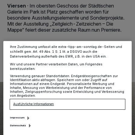
Tracking-Technologien für die unter „Wir und unsere Partner
Viersen
·
Im obersten Geschoss der Städtischen
verarbeiten Daten, um Ihnen Dienste bereitzustellen“ aufgeführten
Zwecke. Wenn Tracker deaktiviert sind, sind manche Inhalte und
Galerie im Park ist Platz geschaffen worden für
Anzeigen möglicherweise nicht mehr so relevant für Sie. Sie können
besondere Ausstellungselemente und Sonderprojekte.
dieses Menü jederzeit wieder aufrufen, um Ihre Einstellungen zu
Mit der Ausstellung „Zeitgleich-Zeitzeichen – Die
ändern oder Ihre Einwilligung zu widerrufen, indem Sie auf den Link
Mappe“ feiert dieser zusätzliche Raum nun Premiere.
Einstellungen oder Ablehnen am unteren Rand der Webseite klicken.
Ihre Einstellungen gelten innerhalb unseres Website. Weitere
Informationen finden Sie in unserer Datenschutzerklärung.
Ihre Zustimmung umfasst alle extra-tipp-am-sonntag.de-Seiten und
schließt gem. Art. 49 Abs. 1 S. 1 lit. a DSGVO auch die
13.09.2024 , 10:40 Uhr
Eine Minute Lesezeit
Datenverarbeitung außerhalb des EWR, z.B. in den USA ein.
Wir und unsere Partner verarbeiten Daten, um Folgendes
bereitzustellen:
Verwendung genauer Standortdaten. Endgeräteeigenschaften zur
Identifikation aktiv abfragen. Speichern von oder Zugriff auf
Informationen auf einem Endgerät. Personalisierte Werbung und
Inhalte, Messung von Werbeleistung und der Performance von
Inhalten, Zielgruppenforschung sowie Entwicklung und Verbesserung
von Angeboten.
Ausführliche Informationen
Impressum
Datenschutz