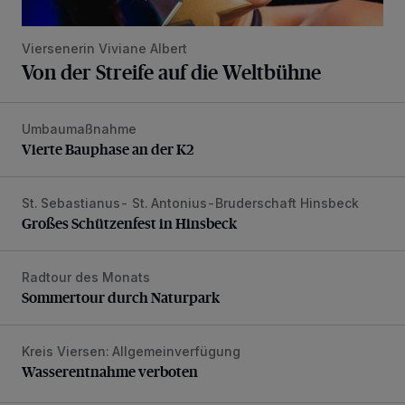
Viersenerin Viviane Albert
Von der Streife auf die Weltbühne
Umbaumaßnahme
Vierte Bauphase an der K2
Vierte Bauphase an der K2
St. Sebastianus- St. Antonius-Bruderschaft Hinsbeck
Großes Schützenfest in Hinsbeck
Großes Schützenfest in Hinsbeck
Radtour des Monats
Sommertour durch Naturpark
Sommertour durch Naturpark
Kreis Viersen: Allgemeinverfügung
Wasserentnahme verboten
Wasserentnahme verboten