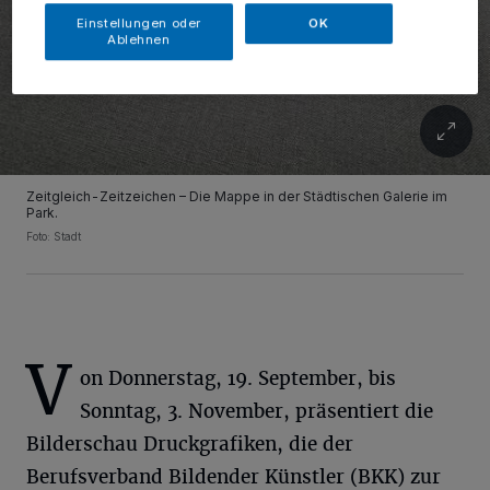
Einstellungen oder
OK
Ablehnen
Zeitgleich-Zeitzeichen – Die Mappe in der Städtischen Galerie im
Park.
Foto: Stadt
V
on Donnerstag, 19. September, bis
Sonntag, 3. November, präsentiert die
Bilderschau Druckgrafiken, die der
Berufsverband Bildender Künstler (BKK) zur