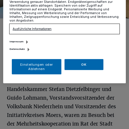
Verwendung genauer Standortdaten. Endgeräteeigenschaften zur
Identifikation aktiv abfragen. Speichern von oder Zugriff auf
Informationen auf einem Endgerät. Personalisierte Werbung und
Inhalte, Messung von Werbeleistung und der Performance von
Inhalten, Zielgruppenforschung sowie Entwicklung und Verbesserung
von Angeboten.
Guido Lohmann, Stefan Dietzfelbinger, Jürgen Kaiser (IHK) und der
SPD-Ratsfraktionsvorsitzende Atilla Cikoglu (v. l.).
Ausführliche Informationen
Foto: privat
Impressum
Datenschutz
Einstellungen oder
OK
D
Ablehnen
er Hauptgeschäftsführer der
Niederrheinischen Industrie- und
Handelskammer Stefan Dietzfelbinger und
Guido Lohmann, Vorstandsvorsitzender der
Volksbank Niederrhein und Vorsitzender des
Initiativkreises Moers, waren zu Besuch bei
der Mehrheitskooperation im Rat der Stadt