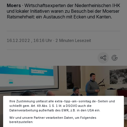
Moers
·
Wirtschaftsexperten der Niederrheinischen IHK
und lokaler Initiativen waren zu Besuch bei der Moerser
Ratsmehrheit: ein Austausch mit Ecken und Kanten.
16.12.2022 , 16:16 Uhr
2 Minuten Lesezeit
Wir und unsere
-Partner speichern und greifen auf
218
personenbezogene Daten wie Browserdaten oder eindeutige
Kennungen auf Ihrem Gerät zu. Durch Auswahl von OK aktivieren Sie
Tracking-Technologien für die unter „Wir und unsere Partner
verarbeiten Daten, um Ihnen Dienste bereitzustellen“ aufgeführten
Zwecke. Wenn Tracker deaktiviert sind, sind manche Inhalte und
Anzeigen möglicherweise nicht mehr so relevant für Sie. Sie können
dieses Menü jederzeit wieder aufrufen, um Ihre Einstellungen zu
ändern oder Ihre Einwilligung zu widerrufen, indem Sie auf den Link
Einstellungen oder Ablehnen am unteren Rand der Webseite klicken.
Ihre Einstellungen gelten innerhalb unseres Website. Weitere
Informationen finden Sie in unserer Datenschutzerklärung.
Ihre Zustimmung umfasst alle extra-tipp-am-sonntag.de-Seiten und
schließt gem. Art. 49 Abs. 1 S. 1 lit. a DSGVO auch die
Datenverarbeitung außerhalb des EWR, z.B. in den USA ein.
Wir und unsere Partner verarbeiten Daten, um Folgendes
bereitzustellen: