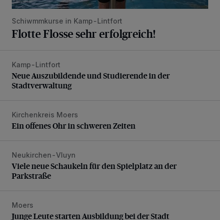
Schiwmmkurse in Kamp-Lintfort
Flotte Flosse sehr erfolgreich!
Kamp-Lintfort
Neue Auszubildende und Studierende in der Stadtverwaltu
Neue Auszubildende und Studierende in der
Stadtverwaltung
Kirchenkreis Moers
Ein offenes Ohr in schweren Zeiten
Ein offenes Ohr in schweren Zeiten
Neukirchen-Vluyn
Viele neue Schaukeln für den Spielplatz an der Parkstraße
Viele neue Schaukeln für den Spielplatz an der
Parkstraße
Moers
Junge Leute starten Ausbildung bei der Stadt
Junge Leute starten Ausbildung bei der Stadt