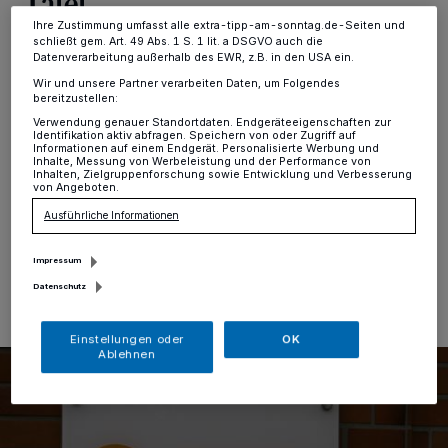
Tafel
Ihre Zustimmung umfasst alle extra-tipp-am-sonntag.de-Seiten und
schließt gem. Art. 49 Abs. 1 S. 1 lit. a DSGVO auch die
Kamp-Lintfort
·
Einen adventlichen Dekoartikel für
Datenverarbeitung außerhalb des EWR, z.B. in den USA ein.
das eigene Zuhause finden, frühzeitig einen schönen
Wir und unsere Partner verarbeiten Daten, um Folgendes
Adventskranz besorgen oder ein erstes
bereitzustellen:
weihnachtliches Mitbringsel erstehen - das können alle
Verwendung genauer Standortdaten. Endgeräteeigenschaften zur
Interessierten am Samstag, 5. November, in den
Identifikation aktiv abfragen. Speichern von oder Zugriff auf
Informationen auf einem Endgerät. Personalisierte Werbung und
Räumen der Tafel Kamp-Lintfort an der Friedrich-
Inhalte, Messung von Werbeleistung und der Performance von
Heinrich-Allee 14 tun.
Inhalten, Zielgruppenforschung sowie Entwicklung und Verbesserung
von Angeboten.
Ausführliche Informationen
18.10.2022 , 19:33 Uhr
Eine Minute Lesezeit
Impressum
Datenschutz
Einstellungen oder
OK
Ablehnen