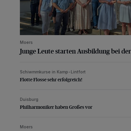
Moers
Junge Leute starten Ausbildung bei der
Schiwmmkurse in Kamp-Lintfort
Flotte Flosse sehr erfolgreich!
Flotte Flosse sehr erfolgreich!
Duisburg
Philharmoniker haben Großes vor
Philharmoniker haben Großes vor
Moers
„Für Blut gibt es kein Copy & Paste“