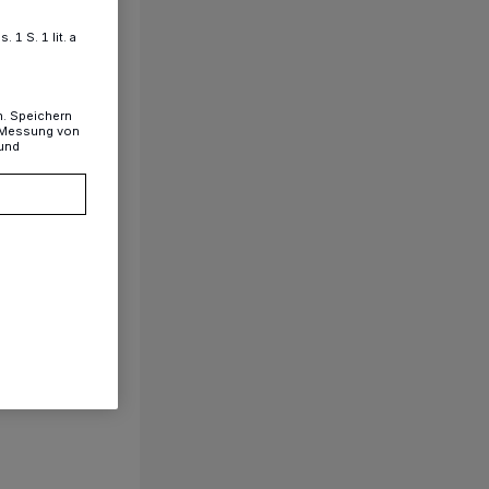
1 S. 1 lit. a
n. Speichern
, Messung von
 und