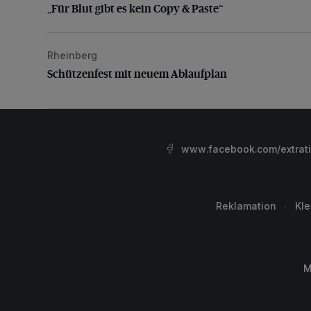
„Für Blut gibt es kein Copy & Paste“
Rheinberg
Schützenfest mit neuem Ablaufplan
Schützenfest mit neuem Ablaufplan
www.facebook.com/extrat
Reklamation
Kl
M