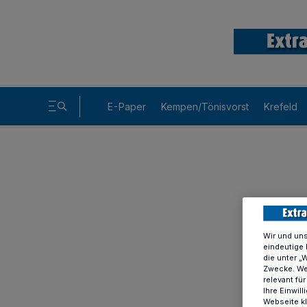
E-Paper
Kempen/Tönisvorst
Krefeld
Wir und un
eindeutige 
die unter „
Zwecke. Wen
relevant fü
Ihre Einwil
Webseite kl