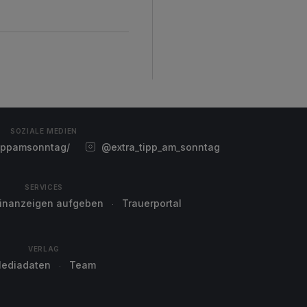
SOZIALE MEDIEN
ippamsonntag/
@extra_tipp_am_sonntag
SERVICES
einanzeigen aufgeben
Trauerportal
VERLAG
ediadaten
Team