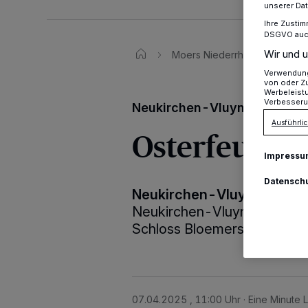
unserer Da
Ihre Zustim
DSGVO auch 
Wir und u
Moers Niederrhein
Junge
Verwendung 
von oder Zu
Werbeleist
Verbesseru
Neukirchen-Vluyn
Ausführlic
Osterfeuer „
Impressu
Datensch
Neukirchen-Vluyn
·
Am Sam
Neukirchen-Vluyn ab 18 Uhr
Schloss Bloemersheim ein.
07.04.2025 , 11:00 Uhr
Eine Minute 