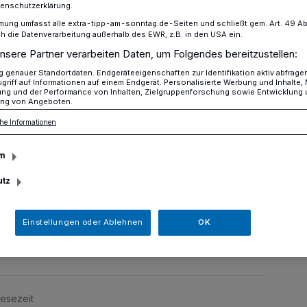
tenschutzerklärung.
mung umfasst alle extra-tipp-am-sonntag.de-Seiten und schließt gem. Art. 49 Abs. 
die Datenverarbeitung außerhalb des EWR, z.B. in den USA ein.
nsere Partner verarbeiten Daten, um Folgendes bereitzustellen:
 Union lädt zum Osterfeuer „Blocke Poschen“
genauer Standortdaten. Endgeräteeigenschaften zur Identifikation aktiv abfrage
griff auf Informationen auf einem Endgerät. Personalisierte Werbung und Inhalte
ung und der Performance von Inhalten, Zielgruppenforschung sowie Entwicklung
ng von Angeboten.
he Informationen
Blocke Poschen“
m
utz
stag, 26. April, lädt die Junge Union
 wieder zum festlichen Osterfeuer am
Einstellungen oder Ablehnen
OK
Lesezeit