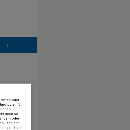
n
Willich
erdaten oder
chnologien für
führten
cht mehr so
 ändern oder
ren Rand der
 finden Sie in