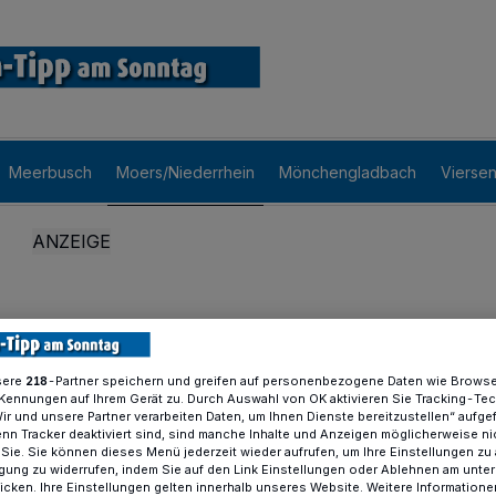
Meerbusch
Moers/Niederrhein
Mönchengladbach
Vierse
sere
-Partner speichern und greifen auf personenbezogene Daten wie Brows
218
Kennungen auf Ihrem Gerät zu. Durch Auswahl von OK aktivieren Sie Tracking-Te
Wir und unsere Partner verarbeiten Daten, um Ihnen Dienste bereitzustellen“ aufge
n Tracker deaktiviert sind, sind manche Inhalte und Anzeigen möglicherweise ni
r Sie. Sie können dieses Menü jederzeit wieder aufrufen, um Ihre Einstellungen zu
ligung zu widerrufen, indem Sie auf den Link Einstellungen oder Ablehnen am unte
icken. Ihre Einstellungen gelten innerhalb unseres Website. Weitere Informationen