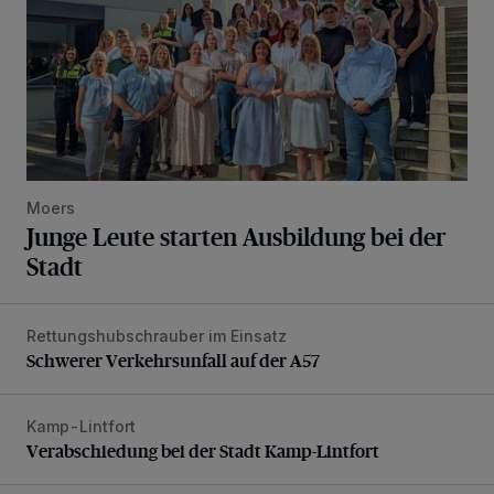
Moers
Junge Leute starten Ausbildung bei der
Stadt
Rettungshubschrauber im Einsatz
Schwerer Verkehrsunfall auf der A57
Schwerer Verkehrsunfall auf der A57
Kamp-Lintfort
Verabschiedung bei der Stadt Kamp-Lintfort
Verabschiedung bei der Stadt Kamp-Lintfort