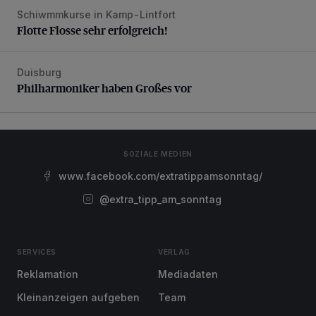
Schiwmmkurse in Kamp-Lintfort
Flotte Flosse sehr erfolgreich!
Flotte Flosse sehr erfolgreich!
Duisburg
Philharmoniker haben Großes vor
Philharmoniker haben Großes vor
SOZIALE MEDIEN
www.facebook.com/extratippamsonntag/
@extra_tipp_am_sonntag
SERVICES
VERLAG
Reklamation
Mediadaten
Kleinanzeigen aufgeben
Team