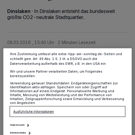
Kennungen auf Ihrem Gerät zu. Durch Auswahl von OK aktivieren Sie
Tracking-Technologien für die unter „Wir und unsere Partner
Dinslaken
·
In Dinslaken entsteht das bundesweit
verarbeiten Daten, um Ihnen Dienste bereitzustellen“ aufgeführten
größte CO2-neutrale Stadtquartier.
Zwecke. Wenn Tracker deaktiviert sind, sind manche Inhalte und
Anzeigen möglicherweise nicht mehr so relevant für Sie. Sie können
dieses Menü jederzeit wieder aufrufen, um Ihre Einstellungen zu
ändern oder Ihre Einwilligung zu widerrufen, indem Sie auf den Link
Einstellungen oder Ablehnen am unteren Rand der Webseite klicken.
Ihre Einstellungen gelten innerhalb unseres Website. Weitere
08.03.2016 , 15:40 Uhr
2 Minuten Lesezeit
Informationen finden Sie in unserer Datenschutzerklärung.
Ihre Zustimmung umfasst alle extra-tipp-am-sonntag.de-Seiten und
schließt gem. Art. 49 Abs. 1 S. 1 lit. a DSGVO auch die
Datenverarbeitung außerhalb des EWR, z.B. in den USA ein.
Wir und unsere Partner verarbeiten Daten, um Folgendes
bereitzustellen:
Verwendung genauer Standortdaten. Endgeräteeigenschaften zur
Identifikation aktiv abfragen. Speichern von oder Zugriff auf
Informationen auf einem Endgerät. Personalisierte Werbung und
Inhalte, Messung von Werbeleistung und der Performance von
Von der Redaktion
Inhalten, Zielgruppenforschung sowie Entwicklung und Verbesserung
von Angeboten.
S
Ausführliche Informationen
chlüsselelement ist das von RAG Montan
Immobilien und der Stadtverwaltung neu
Impressum
geschaffene Kreativ.Quartier Lohberg (K.QL):
Datenschutz