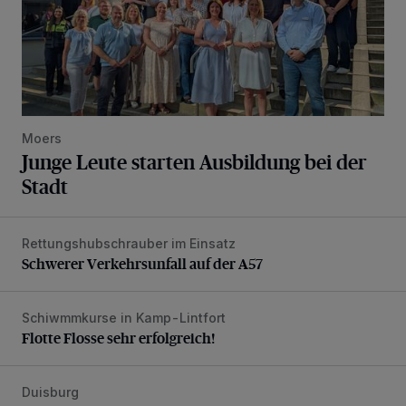
Moers
Junge Leute starten Ausbildung bei der
Stadt
Rettungshubschrauber im Einsatz
Schwerer Verkehrsunfall auf der A57
Schwerer Verkehrsunfall auf der A57
Schiwmmkurse in Kamp-Lintfort
Flotte Flosse sehr erfolgreich!
Flotte Flosse sehr erfolgreich!
Duisburg
Philharmoniker haben Großes vor