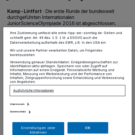
Anzeigen möglicherweise nicht mehr so relevant für Sie. Sie können
dieses Menü jederzeit wieder aufrufen, um Ihre Einstellungen zu
Kamp-Lintfort
·
Die erste Runde der bundesweit
ändern oder Ihre Einwilligung zu widerrufen, indem Sie auf den Link
Einstellungen oder Ablehnen am unteren Rand der Webseite klicken.
durchgeführten Internationalen
Ihre Einstellungen gelten innerhalb unseres Website. Weitere
JuniorScienceOlympiade 2016 ist abgeschlossen.
Informationen finden Sie in unserer Datenschutzerklärung.
Ihre Zustimmung umfasst alle extra-tipp-am-sonntag.de-Seiten und
schließt gem. Art. 49 Abs. 1 S. 1 lit. a DSGVO auch die
Datenverarbeitung außerhalb des EWR, z.B. in den USA ein.
04.03.2016 , 15:53 Uhr
Eine Minute Lesezeit
Wir und unsere Partner verarbeiten Daten, um Folgendes
bereitzustellen:
Verwendung genauer Standortdaten. Endgeräteeigenschaften zur
Identifikation aktiv abfragen. Speichern von oder Zugriff auf
Informationen auf einem Endgerät. Personalisierte Werbung und
Inhalte, Messung von Werbeleistung und der Performance von
Inhalten, Zielgruppenforschung sowie Entwicklung und Verbesserung
von Angeboten.
Ausführliche Informationen
Von der Redaktion
Impressum
Datenschutz
D
ie IJSO ist ein Wettbewerb in Biologie,
Einstellungen oder
OK
Chemie und Physik für Schülerinnen
Ablehnen