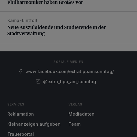
Philharmoniker haben Großes vor
Kamp-Lintfort
Neue Auszubildende und Studierende in der Stadtverwaltu
Neue Auszubildende und Studierende in der
Stadtverwaltung
SOZIALE MEDIEN
www.facebook.com/extratippamsonntag/
@extra_tipp_am_sonntag
SERVICES
VERLAG
Reklamation
Mediadaten
Kleinanzeigen aufgeben
Team
Trauerportal