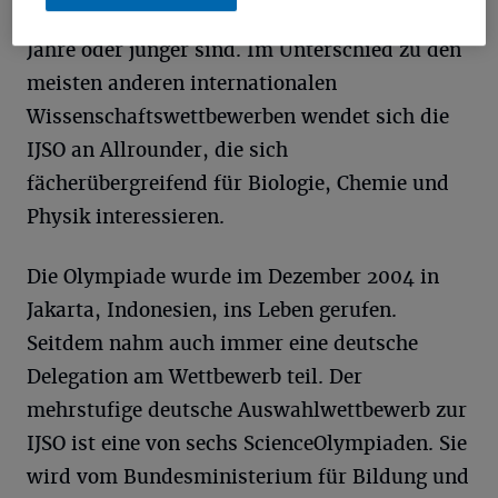
und Schüler in der Sekundarstufe I, die 15
Jahre oder jünger sind. Im Unterschied zu den
meisten anderen internationalen
Wissenschaftswettbewerben wendet sich die
IJSO an Allrounder, die sich
fächerübergreifend für Biologie, Chemie und
Physik interessieren.
Die Olympiade wurde im Dezember 2004 in
Jakarta, Indonesien, ins Leben gerufen.
Seitdem nahm auch immer eine deutsche
Delegation am Wettbewerb teil. Der
mehrstufige deutsche Auswahlwettbewerb zur
IJSO ist eine von sechs ScienceOlympiaden. Sie
wird vom Bundesministerium für Bildung und