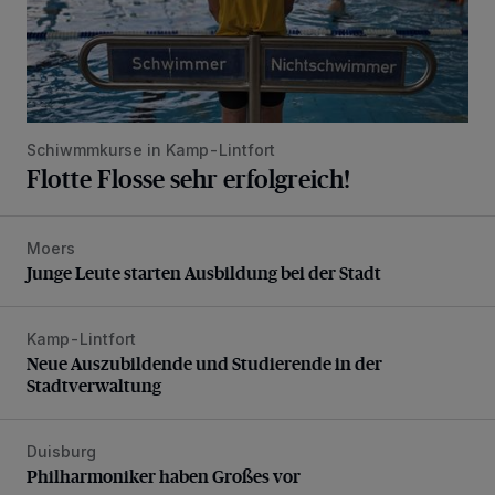
Schiwmmkurse in Kamp-Lintfort
Flotte Flosse sehr erfolgreich!
Moers
Junge Leute starten Ausbildung bei der Stadt
Junge Leute starten Ausbildung bei der Stadt
Kamp-Lintfort
Neue Auszubildende und Studierende in der Stadtverwaltu
Neue Auszubildende und Studierende in der
Stadtverwaltung
Duisburg
Philharmoniker haben Großes vor
Philharmoniker haben Großes vor