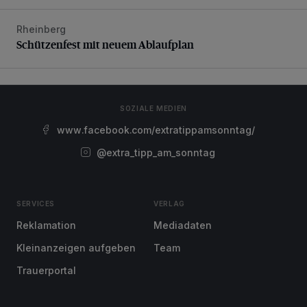
Rheinberg
Schützenfest mit neuem Ablaufplan
Schützenfest mit neuem Ablaufplan
SOZIALE MEDIEN
www.facebook.com/extratippamsonntag/
@extra_tipp_am_sonntag
SERVICES
VERLAG
Reklamation
Mediadaten
Kleinanzeigen aufgeben
Team
Trauerportal