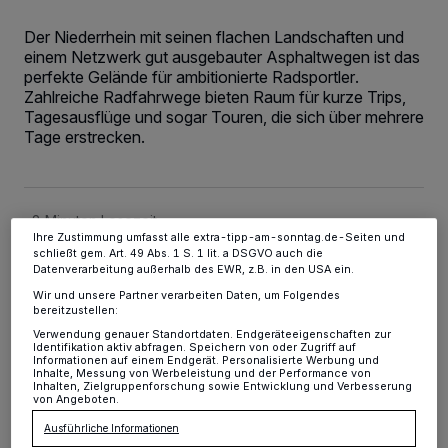
Der Niederrhein mit seinen flachen Landschaften und
Wir und unsere
-Partner speichern und greifen auf
218
personenbezogene Daten wie Browserdaten oder eindeutige
einem Netzwerk gut ausgebauter Asphaltwegen ist das
Kennungen auf Ihrem Gerät zu. Durch Auswahl von OK aktivieren Sie
perfekte Gelände für ambitionierte Radsportler.
Tracking-Technologien für die unter „Wir und unsere Partner
Zahlreiche Radfahrwege bieten Raum für kurze Trips,
verarbeiten Daten, um Ihnen Dienste bereitzustellen“ aufgeführten
Tagesausflüge und sogar Touren, die sich über mehrere
Zwecke. Wenn Tracker deaktiviert sind, sind manche Inhalte und
Anzeigen möglicherweise nicht mehr so relevant für Sie. Sie können
Tage erstrecken.
dieses Menü jederzeit wieder aufrufen, um Ihre Einstellungen zu
ändern oder Ihre Einwilligung zu widerrufen, indem Sie auf den Link
Einstellungen oder Ablehnen am unteren Rand der Webseite klicken.
Ihre Einstellungen gelten innerhalb unseres Website. Weitere
Informationen finden Sie in unserer Datenschutzerklärung.
2 Minuten Lesezeit
Ihre Zustimmung umfasst alle extra-tipp-am-sonntag.de-Seiten und
schließt gem. Art. 49 Abs. 1 S. 1 lit. a DSGVO auch die
Datenverarbeitung außerhalb des EWR, z.B. in den USA ein.
Wir und unsere Partner verarbeiten Daten, um Folgendes
bereitzustellen:
Verwendung genauer Standortdaten. Endgeräteeigenschaften zur
Identifikation aktiv abfragen. Speichern von oder Zugriff auf
Informationen auf einem Endgerät. Personalisierte Werbung und
Inhalte, Messung von Werbeleistung und der Performance von
U
Inhalten, Zielgruppenforschung sowie Entwicklung und Verbesserung
von Angeboten.
rlaubsgäste können sich bei diversen
Ausführliche Informationen
regionalen Anbieter ein Fahrrad