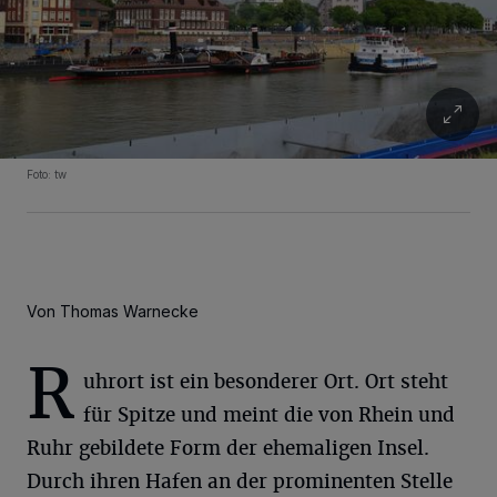
Foto: tw
Von Thomas Warnecke
R
Wir und unsere
-Partner speichern und greifen auf
218
uhrort ist ein besonderer Ort. Ort steht
personenbezogene Daten wie Browserdaten oder eindeutige
für Spitze und meint die von Rhein und
Kennungen auf Ihrem Gerät zu. Durch Auswahl von OK aktivieren Sie
Tracking-Technologien für die unter „Wir und unsere Partner
Ruhr gebildete Form der ehemaligen Insel.
verarbeiten Daten, um Ihnen Dienste bereitzustellen“ aufgeführten
Zwecke. Wenn Tracker deaktiviert sind, sind manche Inhalte und
Durch ihren Hafen an der prominenten Stelle
Anzeigen möglicherweise nicht mehr so relevant für Sie. Sie können