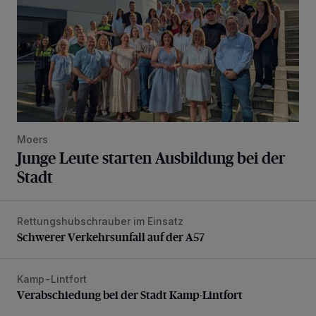
Moers
Junge Leute starten Ausbildung bei der
Stadt
Rettungshubschrauber im Einsatz
Schwerer Verkehrsunfall auf der A57
Schwerer Verkehrsunfall auf der A57
Kamp-Lintfort
Verabschiedung bei der Stadt Kamp-Lintfort
Verabschiedung bei der Stadt Kamp-Lintfort