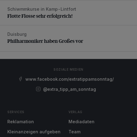
Schiwmmkurse in Kamp-Lintfort
Flotte Flosse sehr erfolgreich!
Flotte Flosse sehr erfolgreich!
Duisburg
Philharmoniker haben Großes vor
Philharmoniker haben Großes vor
SOZIALE MEDIEN
www.facebook.com/extratippamsonntag/
@extra_tipp_am_sonntag
SERVICES
VERLAG
Reklamation
Mediadaten
Kleinanzeigen aufgeben
Team