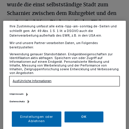
dieses Menü jederzeit wieder aufrufen, um Ihre Einstellungen zu
wurde die einst selbstständige Stadt zum
ändern oder Ihre Einwilligung zu widerrufen, indem Sie auf den Link
Einstellungen oder Ablehnen am unteren Rand der Webseite klicken.
Scharnier zwischen dem Ruhrgebiet und den
Ihre Einstellungen gelten innerhalb unseres Website. Weitere
Informationen finden Sie in unserer Datenschutzerklärung.
großen Seehäfen. Bis heute finden Wohnen
Ihre Zustimmung umfasst alle extra-tipp-am-sonntag.de-Seiten und
und Arbeiten hier enger beieinander statt als
schließt gem. Art. 49 Abs. 1 S. 1 lit. a DSGVO auch die
Datenverarbeitung außerhalb des EWR, z.B. in den USA ein.
anderswo, gleichzeitig wird der
Wir und unsere Partner verarbeiten Daten, um Folgendes
Strukturwandel hier besonders sichtbar:
bereitzustellen:
Verwendung genauer Standortdaten. Endgeräteeigenschaften zur
Kohlen- und Erzhaufen weichen Containern,
Identifikation aktiv abfragen. Speichern von oder Zugriff auf
Informationen auf einem Endgerät. Personalisierte Werbung und
Industrie weicht Dienstleistung. Schon früh
Inhalte, Messung von Werbeleistung und der Performance von
Inhalten, Zielgruppenforschung sowie Entwicklung und Verbesserung
zieht Ruhrort Reporter und Fotografen an,
von Angeboten.
später wird der Duisburger Hafenstadtteil
Ausführliche Informationen
zum beliebten Film- und Fernsehdrehort, MS
Impressum
Franziska, Schimanski, der Hafendetektiv …
Datenschutz
Als der später weltberühmte Schriftsteller
Joseph Roth in den 1920er Jahren
Einstellungen oder
OK
Ablehnen
hierherkommt, erscheinen ihm die Schiffer in