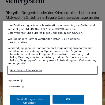
sichergestellt
Anzeigen möglicherweise nicht mehr so relevant für Sie. Sie können
dieses Menü jederzeit wieder aufrufen, um Ihre Einstellungen zu
ändern oder Ihre Einwilligung zu widerrufen, indem Sie auf den Link
Rheydt
·
Drogenfahnder der Kriminalpolizei haben am
Einstellungen oder Ablehnen am unteren Rand der Webseite klicken.
Ihre Einstellungen gelten innerhalb unseres Website. Weitere
Mittwoch, 31. Juli, eine illegale Cannabisplantage an der
Informationen finden Sie in unserer Datenschutzerklärung.
Dahlener Straße in Rheydt ausgehoben. Dabei stellten
Ihre Zustimmung umfasst alle extra-tipp-am-sonntag.de-Seiten und
sie fast 50 Kilogramm Marihuana sicher und nahmen
schließt gem. Art. 49 Abs. 1 S. 1 lit. a DSGVO auch die
drei Personen im Alter von 49, 50 und 53 Jahren fest.
Datenverarbeitung außerhalb des EWR, z.B. in den USA ein.
Wir und unsere Partner verarbeiten Daten, um Folgendes
bereitzustellen:
Verwendung genauer Standortdaten. Endgeräteeigenschaften zur
01.08.2024 , 16:15 Uhr
Eine Minute Lesezeit
Identifikation aktiv abfragen. Speichern von oder Zugriff auf
Informationen auf einem Endgerät. Personalisierte Werbung und
Inhalte, Messung von Werbeleistung und der Performance von
Inhalten, Zielgruppenforschung sowie Entwicklung und Verbesserung
von Angeboten.
Ausführliche Informationen
Impressum
Datenschutz
Einstellungen oder
OK
Ablehnen