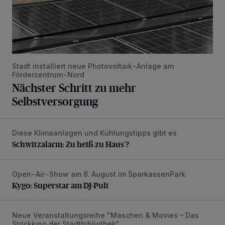
Stadt installiert neue Photovoltaik-Anlage am
Förderzentrum-Nord
Nächster Schritt zu mehr
Selbstversorgung
Diese Klimaanlagen und Kühlungstipps gibt es
Schwitzalarm: Zu heiß zu Haus’?
Schwitzalarm: Zu heiß zu Haus’?
Open-Air-Show am 8. August im SparkassenPark
Kygo: Superstar am DJ-Pult
Kygo: Superstar am DJ-Pult
Neue Veranstaltungsreihe "Maschen & Movies – Das
Psychothriller und Gestricktes
Strickkino der Stadtbibliothek".