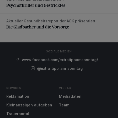
Psychothriller und Gestricktes
Aktueller Gesundheitsreport der AOK präsentiert
Die Gladbacher und die Vorsorge
Die Gladbacher und die Vorsorge
SOZIALE MEDIEN
www.facebook.com/extratippamsonntag/
@extra_tipp_am_sonntag
SERVICES
VERLAG
Reklamation
Mediadaten
Kleinanzeigen aufgeben
Team
Trauerportal