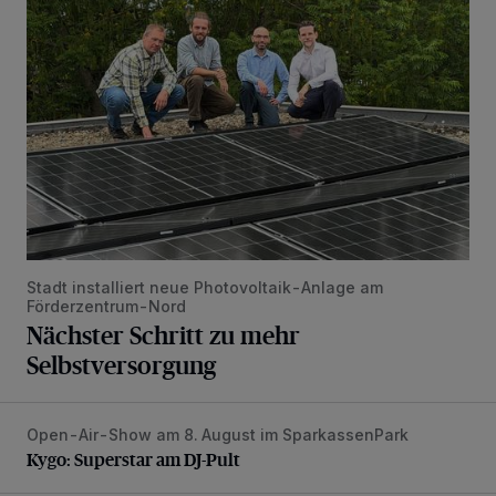
Stadt installiert neue Photovoltaik-Anlage am
Förderzentrum-Nord
Nächster Schritt zu mehr
Selbstversorgung
Open-Air-Show am 8. August im SparkassenPark
Kygo: Superstar am DJ-Pult
Kygo: Superstar am DJ-Pult