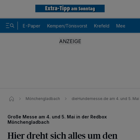
E-Paper
Kempen/Tönisvorst
Krefeld
Meerbusch
Mönchengladbach
dieHundemesse.de am 4. und 5. Mai 
Große Messe am 4. und 5. Mai in der Redbox
Wir und unsere
-Partner speichern und greifen auf
218
Mönchengladbach
personenbezogene Daten wie Browserdaten oder eindeutige
Kennungen auf Ihrem Gerät zu. Durch Auswahl von OK aktivieren Sie
Hier dreht sich alles um den
Tracking-Technologien für die unter „Wir und unsere Partner
verarbeiten Daten, um Ihnen Dienste bereitzustellen“ aufgeführten