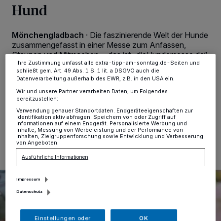
Zwecke. Wenn Tracker deaktiviert sind, sind manche Inhalte und
Hund
Anzeigen möglicherweise nicht mehr so relevant für Sie. Sie können
dieses Menü jederzeit wieder aufrufen, um Ihre Einstellungen zu
ändern oder Ihre Einwilligung zu widerrufen, indem Sie auf den Link
Mönchengladbach
·
Die faszinierende Welt der Hunde
Einstellungen oder Ablehnen am unteren Rand der Webseite klicken.
Ihre Einstellungen gelten innerhalb unseres Website. Weitere
zusammengefasst in einer Messe zum Anfassen,
Informationen finden Sie in unserer Datenschutzerklärung.
Staunen und Mitmachen - das ist „dieHundemesse.de“.
Am 4. und 5 Mai ist Veranstalterin Astrid Krauß von 11
Ihre Zustimmung umfasst alle extra-tipp-am-sonntag.de-Seiten und
schließt gem. Art. 49 Abs. 1 S. 1 lit. a DSGVO auch die
bis 18 Uhr zu Gast in der Redbox Mönchengladbach,
Datenverarbeitung außerhalb des EWR, z.B. in den USA ein.
Am Nordpark 299.
Wir und unsere Partner verarbeiten Daten, um Folgendes
bereitzustellen:
Verwendung genauer Standortdaten. Endgeräteeigenschaften zur
Identifikation aktiv abfragen. Speichern von oder Zugriff auf
Informationen auf einem Endgerät. Personalisierte Werbung und
25.04.2024 , 12:18 Uhr
Eine Minute Lesezeit
Inhalte, Messung von Werbeleistung und der Performance von
Inhalten, Zielgruppenforschung sowie Entwicklung und Verbesserung
von Angeboten.
Ausführliche Informationen
Impressum
Datenschutz
Einstellungen oder
OK