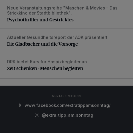
Neue Veranstaltungsreihe "Maschen & Movies – Das
Psychothriller und Gestricktes
Strickkino der Stadtbibliothek".
Psychothriller und Gestricktes
Aktueller Gesundheitsreport der AOK präsentiert
Die Gladbacher und die Vorsorge
Die Gladbacher und die Vorsorge
DRK bietet Kurs für Hospizbegleiter an
Zeit schenken - Menschen begleiten
Zeit schenken - Menschen begleiten
SOZIALE MEDIEN
www.facebook.com/extratippamsonntag/
@extra_tipp_am_sonntag