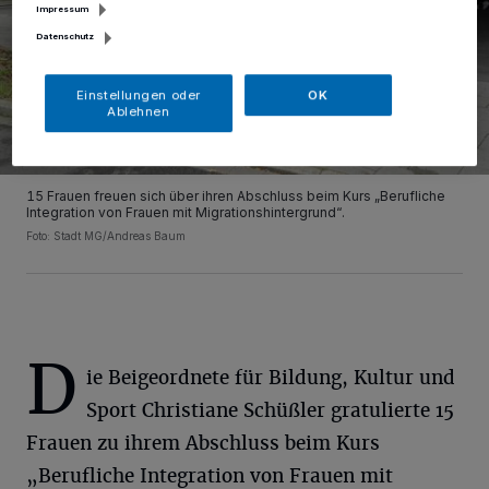
Impressum
Datenschutz
Einstellungen oder
OK
Ablehnen
15 Frauen freuen sich über ihren Abschluss beim Kurs „Berufliche
Integration von Frauen mit Migrationshintergrund“.
Foto: Stadt MG/Andreas Baum
D
ie Beigeordnete für Bildung, Kultur und
Sport Christiane Schüßler gratulierte 15
Frauen zu ihrem Abschluss beim Kurs
„Berufliche Integration von Frauen mit