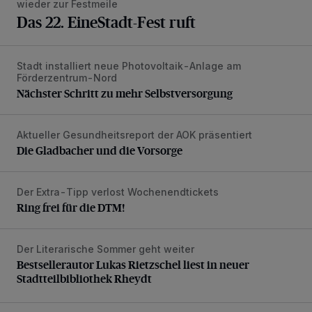
wieder zur Festmeile
Das 22. EineStadt-Fest ruft
Stadt installiert neue Photovoltaik-Anlage am
Nächster Schritt zu mehr Selbstversorgung
Förderzentrum-Nord
Nächster Schritt zu mehr Selbstversorgung
Aktueller Gesundheitsreport der AOK präsentiert
Die Gladbacher und die Vorsorge
Die Gladbacher und die Vorsorge
Der Extra-Tipp verlost Wochenendtickets
Ring frei für die DTM!
Ring frei für die DTM!
Der Literarische Sommer geht weiter
Bestsellerautor Lukas Rietzschel liest in neuer Stadtteilbibl
Bestsellerautor Lukas Rietzschel liest in neuer
Stadtteilbibliothek Rheydt