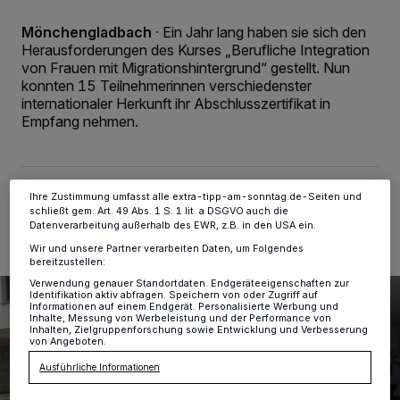
Wir und unsere
-Partner speichern und greifen auf
218
Mönchengladbach
·
Ein Jahr lang haben sie sich den
personenbezogene Daten wie Browserdaten oder eindeutige
Kennungen auf Ihrem Gerät zu. Durch Auswahl von OK aktivieren Sie
Herausforderungen des Kurses „Berufliche Integration
Tracking-Technologien für die unter „Wir und unsere Partner
von Frauen mit Migrationshintergrund“ gestellt. Nun
verarbeiten Daten, um Ihnen Dienste bereitzustellen“ aufgeführten
konnten 15 Teilnehmerinnen verschiedenster
Zwecke. Wenn Tracker deaktiviert sind, sind manche Inhalte und
internationaler Herkunft ihr Abschlusszertifikat in
Anzeigen möglicherweise nicht mehr so relevant für Sie. Sie können
dieses Menü jederzeit wieder aufrufen, um Ihre Einstellungen zu
Empfang nehmen.
ändern oder Ihre Einwilligung zu widerrufen, indem Sie auf den Link
Einstellungen oder Ablehnen am unteren Rand der Webseite klicken.
Ihre Einstellungen gelten innerhalb unseres Website. Weitere
Informationen finden Sie in unserer Datenschutzerklärung.
02.10.2024 , 10:26 Uhr
2 Minuten Lesezeit
Ihre Zustimmung umfasst alle extra-tipp-am-sonntag.de-Seiten und
schließt gem. Art. 49 Abs. 1 S. 1 lit. a DSGVO auch die
Datenverarbeitung außerhalb des EWR, z.B. in den USA ein.
Wir und unsere Partner verarbeiten Daten, um Folgendes
bereitzustellen:
Verwendung genauer Standortdaten. Endgeräteeigenschaften zur
Identifikation aktiv abfragen. Speichern von oder Zugriff auf
Informationen auf einem Endgerät. Personalisierte Werbung und
Inhalte, Messung von Werbeleistung und der Performance von
Inhalten, Zielgruppenforschung sowie Entwicklung und Verbesserung
von Angeboten.
Ausführliche Informationen