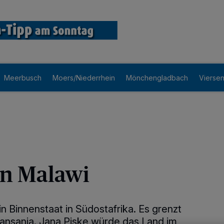
Meerbusch
Moers/Niederrhein
Mönchengladbach
Vierse
n Malawi
in Binnenstaat in Südostafrika. Es grenzt
nsania. Jana Piske würde das Land im