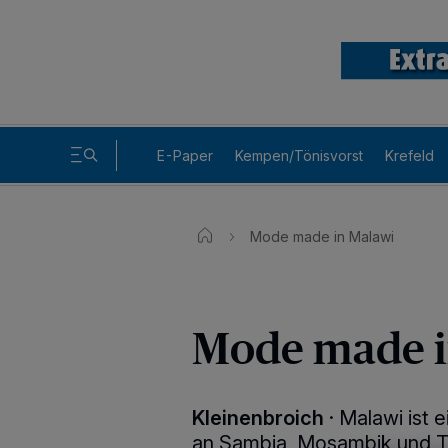
E-Paper
Kempen/Tönisvorst
Krefeld
Mode made in Malawi
Mode made i
Kleinenbroich
·
Malawi ist e
an Sambia, Mosambik und Ta