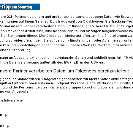
gs nicht nur, weil sie bald Geografie
sere
-Partner speichern und greifen auf personenbezogene Daten wie Brows
218
Kennungen auf Ihrem Gerät zu. Durch Auswahl von OK aktivieren Sie Tracking-Te
Wir und unsere Partner verarbeiten Daten, um Ihnen Dienste bereitzustellen“ aufge
n Tracker deaktiviert sind, sind manche Inhalte und Anzeigen möglicherweise ni
r Sie. Sie können dieses Menü jederzeit wieder aufrufen, um Ihre Einstellungen zu
ligung zu widerrufen, indem Sie auf den Link Einstellungen oder Ablehnen am unte
sezeit
icken. Ihre Einstellungen gelten innerhalb unseres Website. Weitere Informationen
tenschutzerklärung.
mung umfasst alle extra-tipp-am-sonntag.de-Seiten und schließt gem. Art. 49 Abs. 
die Datenverarbeitung außerhalb des EWR, z.B. in den USA ein.
nsere Partner verarbeiten Daten, um Folgendes bereitzustellen:
genauer Standortdaten. Endgeräteeigenschaften zur Identifikation aktiv abfrage
griff auf Informationen auf einem Endgerät. Personalisierte Werbung und Inhalte
ung und der Performance von Inhalten, Zielgruppenforschung sowie Entwicklung
ng von Angeboten.
he Informationen
m
utz