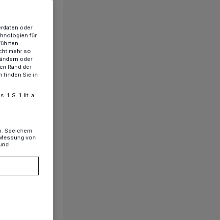
erdaten oder
chnologien für
führten
cht mehr so
 ändern oder
ren Rand der
 finden Sie in
1 S. 1 lit. a
n. Speichern
, Messung von
 und