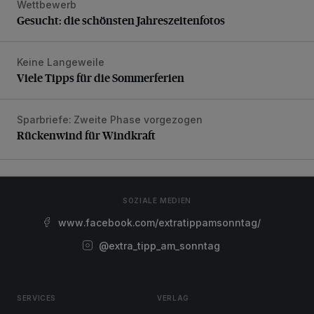
Wettbewerb
Gesucht: die schönsten Jahreszeitenfotos
Gesucht: die schönsten Jahreszeitenfotos
Keine Langeweile
Viele Tipps für die Sommerferien
Viele Tipps für die Sommerferien
Sparbriefe: Zweite Phase vorgezogen
Rückenwind für Windkraft
Rückenwind für Windkraft
SOZIALE MEDIEN
www.facebook.com/extratippamsonntag/
@extra_tipp_am_sonntag
SERVICES
VERLAG