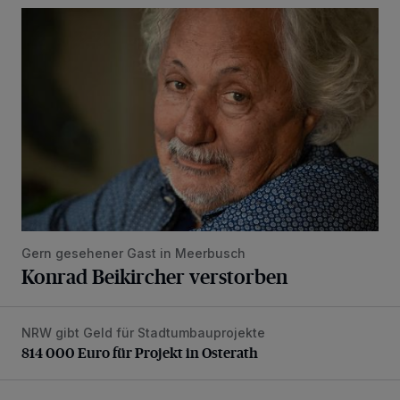
Konrad Beikircher verstorben
Gern gesehener Gast in Meerbusch
Konrad Beikircher verstorben
NRW gibt Geld für Stadtumbauprojekte
814 000 Euro für Projekt in Osterath
814 000 Euro für Projekt in Osterath