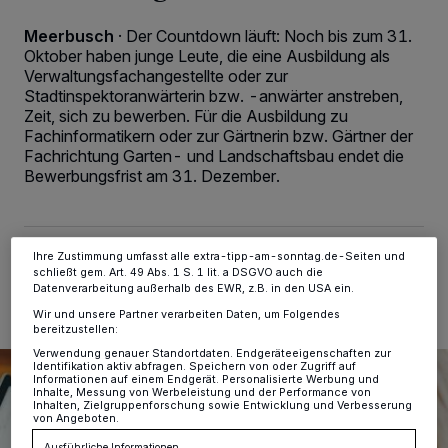
Meerbusch
·
Der Countdown läuft: Noch bis zum 31.
Oktober haben junge Leute, die eine Ausbildung als
Wir und unsere
-Partner speichern und greifen auf
218
personenbezogene Daten wie Browserdaten oder eindeutige
Verwaltungsfachangestellte oder zur
Kennungen auf Ihrem Gerät zu. Durch Auswahl von OK aktivieren Sie
Stadtinspektoranwärterin bzw. -anwärter anstreben,
Tracking-Technologien für die unter „Wir und unsere Partner
Zeit, sich zu bewerben. Für die Ausbildung zu
verarbeiten Daten, um Ihnen Dienste bereitzustellen“ aufgeführten
Fachinformatikern oder zur Gärtnerin bzw. Gärtner der
Zwecke. Wenn Tracker deaktiviert sind, sind manche Inhalte und
Anzeigen möglicherweise nicht mehr so relevant für Sie. Sie können
Fachrichtung Garten- und Landschaftsbau endet die
dieses Menü jederzeit wieder aufrufen, um Ihre Einstellungen zu
Bewerbungsfrist am 31. Dezember.
ändern oder Ihre Einwilligung zu widerrufen, indem Sie auf den Link
Einstellungen oder Ablehnen am unteren Rand der Webseite klicken.
Ihre Einstellungen gelten innerhalb unseres Website. Weitere
Informationen finden Sie in unserer Datenschutzerklärung.
Ihre Zustimmung umfasst alle extra-tipp-am-sonntag.de-Seiten und
23.09.2024 , 16:09 Uhr
2 Minuten Lesezeit
schließt gem. Art. 49 Abs. 1 S. 1 lit. a DSGVO auch die
Datenverarbeitung außerhalb des EWR, z.B. in den USA ein.
Wir und unsere Partner verarbeiten Daten, um Folgendes
bereitzustellen:
Verwendung genauer Standortdaten. Endgeräteeigenschaften zur
Identifikation aktiv abfragen. Speichern von oder Zugriff auf
Informationen auf einem Endgerät. Personalisierte Werbung und
Inhalte, Messung von Werbeleistung und der Performance von
Inhalten, Zielgruppenforschung sowie Entwicklung und Verbesserung
von Angeboten.
Ausführliche Informationen