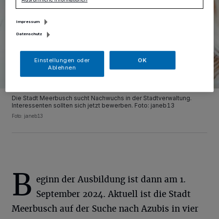
Impressum
Datenschutz
Einstellungen oder
OK
Ablehnen
Die Stadt Meerbusch sucht Nachwuchs in der Stadtverwaltung.
Interessenten sollten sich jetzt bewerben. Foto: janeb13
Foto: janeb13
B
eginn der Ausbildung ist dann am 1.
September 2024. Aktuell ist die Stadt
Meerbusch auf der Suche nach Azubis in vier