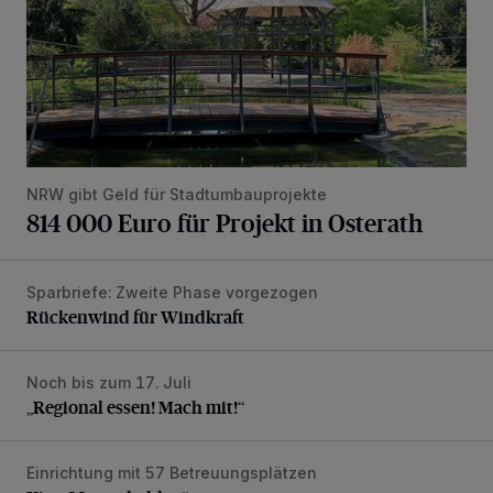
NRW gibt Geld für Stadtumbauprojekte
814 000 Euro für Projekt in Osterath
Sparbriefe: Zweite Phase vorgezogen
Rückenwind für Windkraft
Rückenwind für Windkraft
Noch bis zum 17. Juli
„Regional essen! Mach mit!“
„Regional essen! Mach mit!“
Einrichtung mit 57 Betreuungsplätzen
Kita „Meereshelden“ startet