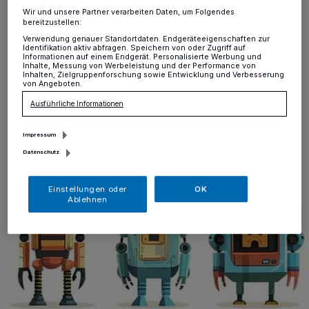
Büderich
·
Schreiben, lesen, coden: In einem
Wir und unsere Partner verarbeiten Daten, um Folgendes
bereitzustellen:
Workshop der Stadtbibliothek Meerbusch am Dr.-
Franz-Schütz-Platz in Büderich gestalten Kinder im
Verwendung genauer Standortdaten. Endgeräteeigenschaften zur
Identifikation aktiv abfragen. Speichern von oder Zugriff auf
Alter von sechs bis acht Jahren interaktive Geschichten
Informationen auf einem Endgerät. Personalisierte Werbung und
am iPad und lernen dabei spielerisch wichtige
Inhalte, Messung von Werbeleistung und der Performance von
Inhalten, Zielgruppenforschung sowie Entwicklung und Verbesserung
Grundlagen der Programmierung.
von Angeboten.
Ausführliche Informationen
Impressum
04.10.2024 , 09:06 Uhr
Eine Minute Lesezeit
Datenschutz
Einstellungen oder
OK
Ablehnen