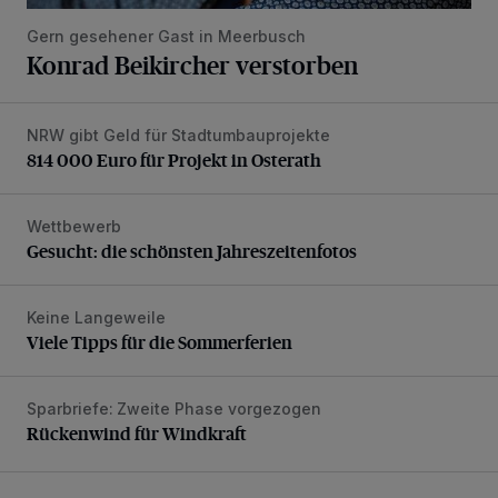
Gern gesehener Gast in Meerbusch
Konrad Beikircher verstorben
NRW gibt Geld für Stadtumbauprojekte
814 000 Euro für Projekt in Osterath
814 000 Euro für Projekt in Osterath
Wettbewerb
Gesucht: die schönsten Jahreszeitenfotos
Gesucht: die schönsten Jahreszeitenfotos
Keine Langeweile
Viele Tipps für die Sommerferien
Viele Tipps für die Sommerferien
Sparbriefe: Zweite Phase vorgezogen
Rückenwind für Windkraft
Rückenwind für Windkraft