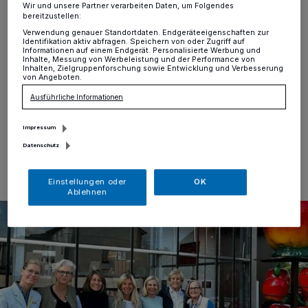
Wir und unsere Partner verarbeiten Daten, um Folgendes
Büderich
·
Wie jedes Jahr verkauft der Soroptimist
bereitzustellen:
International-Club Meerbusch beim Apfeltag auf dem
Verwendung genauer Standortdaten. Endgeräteeigenschaften zur
Hof Mertens, Niederlöricker Straße 61 in Büderich,
Identifikation aktiv abfragen. Speichern von oder Zugriff auf
Informationen auf einem Endgerät. Personalisierte Werbung und
selbstgebackenen Apfelkuchen für einen guten Zweck.
Inhalte, Messung von Werbeleistung und der Performance von
Am Samstag, 5. Oktober, ist es von 10 bis etwa 15 Uhr
Inhalten, Zielgruppenforschung sowie Entwicklung und Verbesserung
von Angeboten.
wieder soweit.
Ausführliche Informationen
Impressum
01.10.2024 , 10:00 Uhr
Eine Minute Lesezeit
Datenschutz
Einstellungen oder
OK
Ablehnen