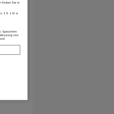
 finden Sie in
1 S. 1 lit. a
n. Speichern
, Messung von
 und