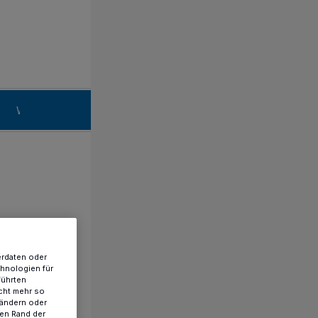
n
Willich
erdaten oder
chnologien für
führten
cht mehr so
 ändern oder
ren Rand der