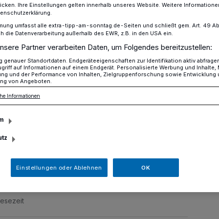
icken. Ihre Einstellungen gelten innerhalb unseres Website. Weitere Informationen
tenschutzerklärung.
mung umfasst alle extra-tipp-am-sonntag.de-Seiten und schließt gem. Art. 49 Abs. 
die Datenverarbeitung außerhalb des EWR, z.B. in den USA ein.
rty auf der Krefelder Rennbahn
nsere Partner verarbeiten Daten, um Folgendes bereitzustellen:
genauer Standortdaten. Endgeräteeigenschaften zur Identifikation aktiv abfrage
griff auf Informationen auf einem Endgerät. Personalisierte Werbung und Inhalte
ung und der Performance von Inhalten, Zielgruppenforschung sowie Entwicklung
nbahn
ng von Angeboten.
nreiter-Party
he Informationen
m
 Rennbahn stieg am Mittwochabend wieder
utz
Party.
Einstellungen oder Ablehnen
OK
Lesezeit