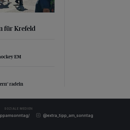
n für Krefeld
nhockey EM
nhockey EM
ern“ radeln
dern“ radeln
SOZIALE MEDIEN
ippamsonntag/
@extra_tipp_am_sonntag