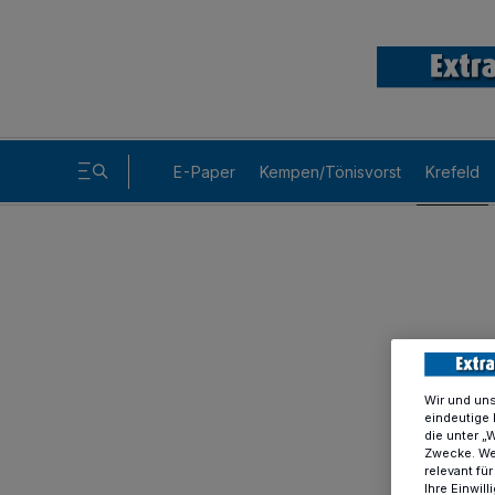
E-Paper
Kempen/Tönisvorst
Krefeld
Wir und un
eindeutige 
die unter „
Zwecke. Wen
relevant fü
Ihre Einwil