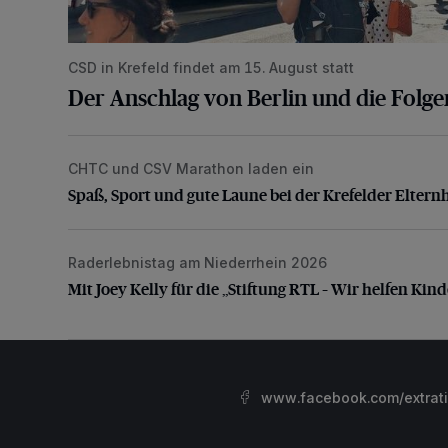
CSD in Krefeld findet am 15. August statt
Der Anschlag von Berlin und die Folge
CHTC und CSV Marathon laden ein
Spaß, Sport und gute Laune bei der Krefelder Elter
Spaß, Sport und gute Laune bei der Krefelder Elter
Raderlebnistag am Niederrhein 2026
Mit Joey Kelly für die „Stiftung RTL – Wir helfen Kind
Mit Joey Kelly für die „Stiftung RTL – Wir helfen Kin
www.facebook.com/extrat