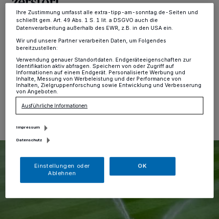
zerstört
Ihre Zustimmung umfasst alle extra-tipp-am-sonntag.de-Seiten und
schließt gem. Art. 49 Abs. 1 S. 1 lit. a DSGVO auch die
Grefrath
·
Blinde Zerstörungswut in Grefrath: Wie die
Datenverarbeitung außerhalb des EWR, z.B. in den USA ein.
Polizei meldet, haben Vandalen in der Nacht von
Wir und unsere Partner verarbeiten Daten, um Folgendes
Samstag auf Sonntag eine Rasenfläche zerstört, die als
bereitzustellen:
Rollrasen an den VfL Bochum geliefert werden sollte.
Verwendung genauer Standortdaten. Endgeräteeigenschaften zur
Identifikation aktiv abfragen. Speichern von oder Zugriff auf
Informationen auf einem Endgerät. Personalisierte Werbung und
Inhalte, Messung von Werbeleistung und der Performance von
Inhalten, Zielgruppenforschung sowie Entwicklung und Verbesserung
von Angeboten.
01.08.2016 , 12:51 Uhr
Eine Minute Lesezeit
Ausführliche Informationen
Impressum
Datenschutz
Einstellungen oder
OK
Ablehnen