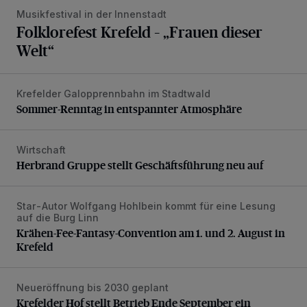
Musikfestival in der Innenstadt
Folklorefest Krefeld – „Frauen dieser
Welt“
Krefelder Galopprennbahn im Stadtwald
Sommer-Renntag in entspannter Atmosphäre
Sommer-Renntag in entspannter Atmosphäre
Wirtschaft
Herbrand Gruppe stellt Geschäftsführung neu auf
Herbrand Gruppe stellt Geschäftsführung neu auf
Star-Autor Wolfgang Hohlbein kommt für eine Lesung
Krähen-Fee-Fantasy-Convention am 1. und 2. August in 
auf die Burg Linn
Krähen-Fee-Fantasy-Convention am 1. und 2. August in
Krefeld
Neueröffnung bis 2030 geplant
Krefelder Hof stellt Betrieb Ende September ein
Krefelder Hof stellt Betrieb Ende September ein