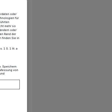
erdaten oder
chnologien für
führten
cht mehr so
 ändern oder
ren Rand der
 finden Sie in
1 S. 1 lit. a
n. Speichern
, Messung von
 und