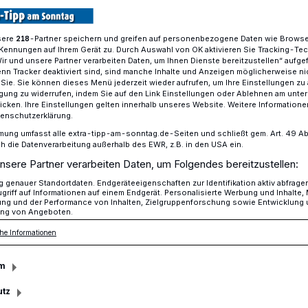
sere
-Partner speichern und greifen auf personenbezogene Daten wie Brows
218
Kennungen auf Ihrem Gerät zu. Durch Auswahl von OK aktivieren Sie Tracking-Te
n Arbeitssieg
Wir und unsere Partner verarbeiten Daten, um Ihnen Dienste bereitzustellen“ aufge
n Tracker deaktiviert sind, sind manche Inhalte und Anzeigen möglicherweise ni
r Sie. Sie können dieses Menü jederzeit wieder aufrufen, um Ihre Einstellungen zu
ligung zu widerrufen, indem Sie auf den Link Einstellungen oder Ablehnen am unte
icken. Ihre Einstellungen gelten innerhalb unseres Website. Weitere Informationen
zer Füchse
tenschutzerklärung.
ingen Arbeitssieg
mung umfasst alle extra-tipp-am-sonntag.de-Seiten und schließt gem. Art. 49 Abs. 
die Datenverarbeitung außerhalb des EWR, z.B. in den USA ein.
nsere Partner verarbeiten Daten, um Folgendes bereitzustellen:
genauer Standortdaten. Endgeräteeigenschaften zur Identifikation aktiv abfrage
piel mit Peter Draisaitl als Cheftrainer
griff auf Informationen auf einem Endgerät. Personalisierte Werbung und Inhalte
ung und der Performance von Inhalten, Zielgruppenforschung sowie Entwicklung
ei den Lausitzer Füchsen knapp mit 1:2
ng von Angeboten.
und Dennis Miller waren dabei die
he Informationen
m
utz