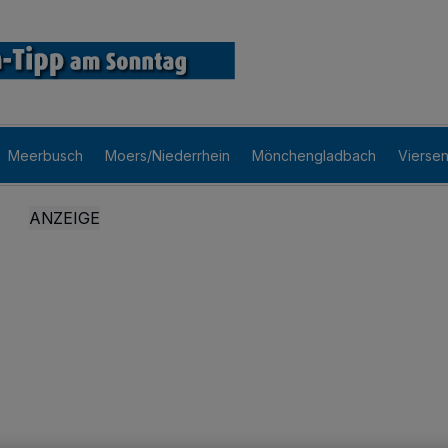
Meerbusch
Moers/Niederrhein
Mönchengladbach
Vierse