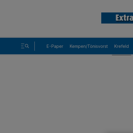
E-Paper
Kempen/Tönisvorst
Krefeld