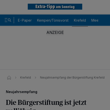
E-Paper
Kempen/Tönisvorst
Krefeld
Meerbusch
Krefeld
Neujahrsempfang der Bürgerstiftung Krefeld
Neujahrsempfang
Die Bürgerstiftung ist jetzt
Wir und unsere
-Partner speichern und greifen auf
218
personenbezogene Daten wie Browserdaten oder eindeutige