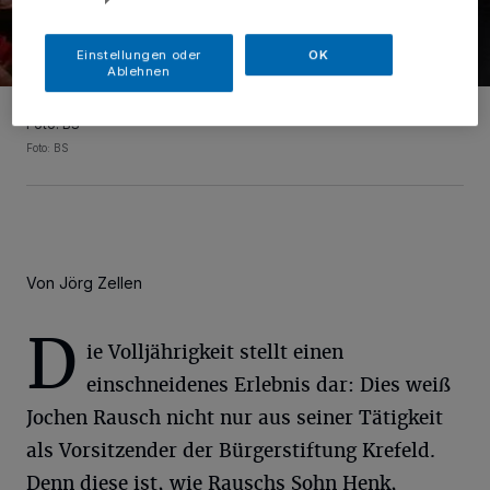
Einstellungen oder
OK
Ablehnen
Neujahresempfang der Bürgerstiftung Krefeld im „Lokschuppen“.
Foto: BS
Foto: BS
Von Jörg Zellen
D
ie Volljährigkeit stellt einen
einschneidenes Erlebnis dar: Dies weiß
Jochen Rausch nicht nur aus seiner Tätigkeit
als Vorsitzender der Bürgerstiftung Krefeld.
Denn diese ist, wie Rauschs Sohn Henk,