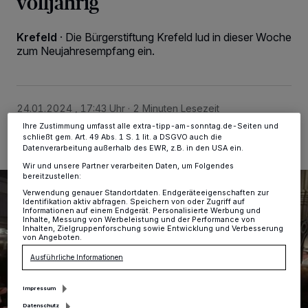
volljährig
Kennungen auf Ihrem Gerät zu. Durch Auswahl von OK aktivieren Sie
Tracking-Technologien für die unter „Wir und unsere Partner
verarbeiten Daten, um Ihnen Dienste bereitzustellen“ aufgeführten
Krefeld
·
Die Bürgerstiftung Krefeld lud in dieser Woche
Zwecke. Wenn Tracker deaktiviert sind, sind manche Inhalte und
zum Neujahresempfang ein.
Anzeigen möglicherweise nicht mehr so relevant für Sie. Sie können
dieses Menü jederzeit wieder aufrufen, um Ihre Einstellungen zu
ändern oder Ihre Einwilligung zu widerrufen, indem Sie auf den Link
Einstellungen oder Ablehnen am unteren Rand der Webseite klicken.
Ihre Einstellungen gelten innerhalb unseres Website. Weitere
24.01.2024 , 17:43 Uhr
2 Minuten Lesezeit
Informationen finden Sie in unserer Datenschutzerklärung.
Ihre Zustimmung umfasst alle extra-tipp-am-sonntag.de-Seiten und
schließt gem. Art. 49 Abs. 1 S. 1 lit. a DSGVO auch die
Datenverarbeitung außerhalb des EWR, z.B. in den USA ein.
Wir und unsere Partner verarbeiten Daten, um Folgendes
bereitzustellen:
Verwendung genauer Standortdaten. Endgeräteeigenschaften zur
Identifikation aktiv abfragen. Speichern von oder Zugriff auf
Informationen auf einem Endgerät. Personalisierte Werbung und
Inhalte, Messung von Werbeleistung und der Performance von
Inhalten, Zielgruppenforschung sowie Entwicklung und Verbesserung
von Angeboten.
Ausführliche Informationen
Impressum
Datenschutz