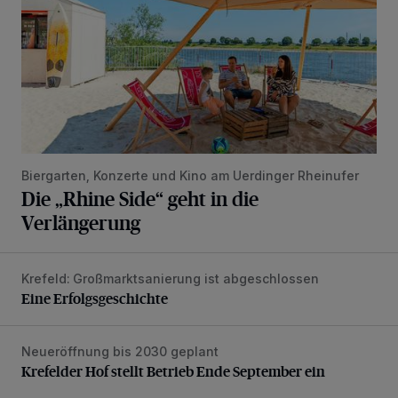
Biergarten, Konzerte und Kino am Uerdinger Rheinufer
Die „Rhine Side“ geht in die
Verlängerung
Krefeld: Großmarktsanierung ist abgeschlossen
Eine Erfolgsgeschichte
Eine Erfolgsgeschichte
Neueröffnung bis 2030 geplant
Krefelder Hof stellt Betrieb Ende September ein
Krefelder Hof stellt Betrieb Ende September ein