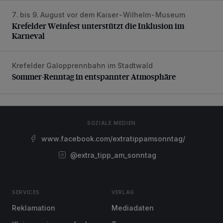
7. bis 9. August vor dem Kaiser-Wilhelm-Museum
Krefelder Weinfest unterstützt die Inklusion im Karneval
Krefelder Weinfest unterstützt die Inklusion im
Karneval
Krefelder Galopprennbahn im Stadtwald
Sommer-Renntag in entspannter Atmosphäre
Sommer-Renntag in entspannter Atmosphäre
SOZIALE MEDIEN
www.facebook.com/extratippamsonntag/
@extra_tipp_am_sonntag
SERVICES
VERLAG
Reklamation
Mediadaten