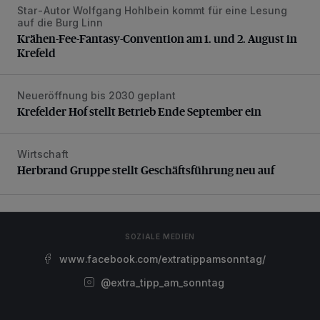
Star-Autor Wolfgang Hohlbein kommt für eine Lesung
Krähen-Fee-Fantasy-Convention am 1. und 2. August in 
auf die Burg Linn
Krähen-Fee-Fantasy-Convention am 1. und 2. August in
Krefeld
Neueröffnung bis 2030 geplant
Krefelder Hof stellt Betrieb Ende September ein
Krefelder Hof stellt Betrieb Ende September ein
Wirtschaft
Herbrand Gruppe stellt Geschäftsführung neu auf
Herbrand Gruppe stellt Geschäftsführung neu auf
SOZIALE MEDIEN
www.facebook.com/extratippamsonntag/
@extra_tipp_am_sonntag