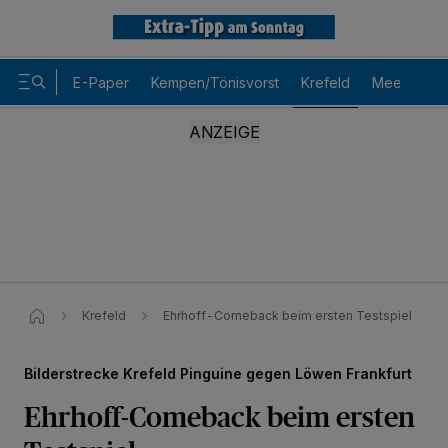
E-Paper
Kempen/Tönisvorst
Krefeld
Meerbusch
Krefeld
Ehrhoff-Comeback beim ersten Testspiel
Bilderstrecke Krefeld Pinguine gegen Löwen Frankfurt
Ehrhoff-Comeback beim ersten
Wir und unsere
-Partner speichern und greifen auf
218