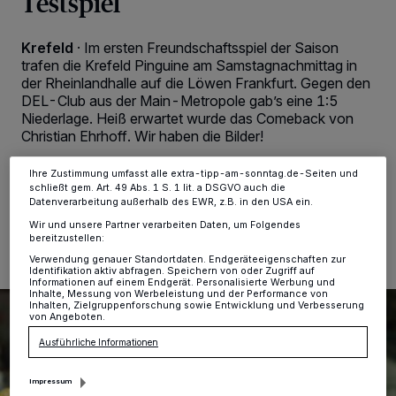
Testspiel
personenbezogene Daten wie Browserdaten oder eindeutige
Kennungen auf Ihrem Gerät zu. Durch Auswahl von OK aktivieren Sie
Tracking-Technologien für die unter „Wir und unsere Partner
Krefeld
·
Im ersten Freundschaftsspiel der Saison
verarbeiten Daten, um Ihnen Dienste bereitzustellen“ aufgeführten
trafen die Krefeld Pinguine am Samstagnachmittag in
Zwecke. Wenn Tracker deaktiviert sind, sind manche Inhalte und
Anzeigen möglicherweise nicht mehr so relevant für Sie. Sie können
der Rheinlandhalle auf die Löwen Frankfurt. Gegen den
dieses Menü jederzeit wieder aufrufen, um Ihre Einstellungen zu
DEL-Club aus der Main-Metropole gab’s eine 1:5
ändern oder Ihre Einwilligung zu widerrufen, indem Sie auf den Link
Niederlage. Heiß erwartet wurde das Comeback von
Einstellungen oder Ablehnen am unteren Rand der Webseite klicken.
Christian Ehrhoff. Wir haben die Bilder!
Ihre Einstellungen gelten innerhalb unseres Website. Weitere
Informationen finden Sie in unserer Datenschutzerklärung.
Ihre Zustimmung umfasst alle extra-tipp-am-sonntag.de-Seiten und
schließt gem. Art. 49 Abs. 1 S. 1 lit. a DSGVO auch die
Datenverarbeitung außerhalb des EWR, z.B. in den USA ein.
13.08.2023 , 08:41 Uhr
2 Minuten Lesezeit
Wir und unsere Partner verarbeiten Daten, um Folgendes
bereitzustellen:
Verwendung genauer Standortdaten. Endgeräteeigenschaften zur
Identifikation aktiv abfragen. Speichern von oder Zugriff auf
Informationen auf einem Endgerät. Personalisierte Werbung und
Inhalte, Messung von Werbeleistung und der Performance von
Inhalten, Zielgruppenforschung sowie Entwicklung und Verbesserung
von Angeboten.
Ausführliche Informationen
Impressum