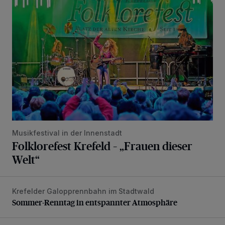
Folklorefest Krefeld – „Frauen dieser Welt“
Musikfestival in der Innenstadt
Folklorefest Krefeld – „Frauen dieser
Welt“
Krefelder Galopprennbahn im Stadtwald
Sommer-Renntag in entspannter Atmosphäre
Sommer-Renntag in entspannter Atmosphäre