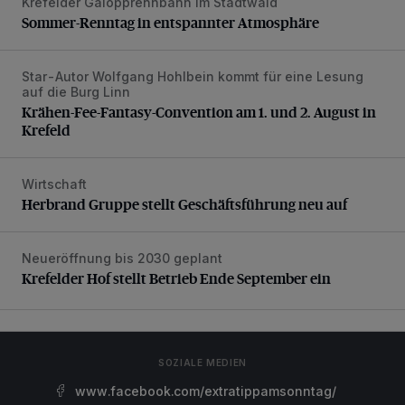
Krefelder Galopprennbahn im Stadtwald
Sommer-Renntag in entspannter Atmosphäre
Sommer-Renntag in entspannter Atmosphäre
Star-Autor Wolfgang Hohlbein kommt für eine Lesung
Krähen-Fee-Fantasy-Convention am 1. und 2. August in 
auf die Burg Linn
Krähen-Fee-Fantasy-Convention am 1. und 2. August in
Krefeld
Wirtschaft
Herbrand Gruppe stellt Geschäftsführung neu auf
Herbrand Gruppe stellt Geschäftsführung neu auf
Neueröffnung bis 2030 geplant
Krefelder Hof stellt Betrieb Ende September ein
Krefelder Hof stellt Betrieb Ende September ein
SOZIALE MEDIEN
www.facebook.com/extratippamsonntag/