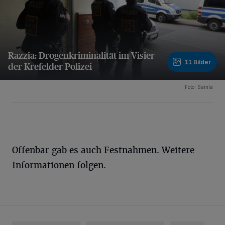
Razzia: Drogenkriminalität im Visier
11 Bilder
der Krefelder Polizei
11 Bilder
Foto: Samla
Offenbar gab es auch Festnahmen. Weitere
Informationen folgen.