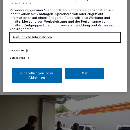
Krefeld
bereitzustellen:
Verwendung genauer Standortdaten. Endgeräteeigenschaften zur
Identifikation aktiv abfragen. Speichern von oder Zugriff auf
Krefeld
·
Großeinsatz der Polizei in Krefeld am
Informationen auf einem Endgerät. Personalisierte Werbung und
Mittwochmorgen: Spezialkräfte des SEK sowie einer
Inhalte, Messung von Werbeleistung und der Performance von
Inhalten, Zielgruppenforschung sowie Entwicklung und Verbesserung
Sondereinheit durchsuchten im Krefelder Nordbezirk
von Angeboten.
mehrere Wohnungen. Nach unseren Informationen soll
Ausführliche Informationen
es sich um einen Schlag gegen die organisierte
Drogenkriminalität handeln.
Impressum
Datenschutz
24.05.2023 , 10:36 Uhr
Eine Minute Lesezeit
Einstellungen oder
OK
Ablehnen