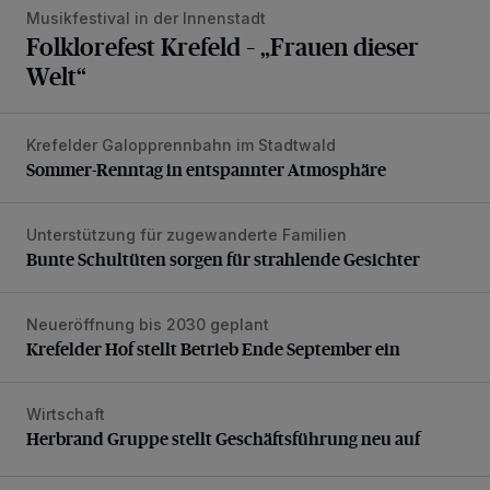
Musikfestival in der Innenstadt
Folklorefest Krefeld – „Frauen dieser
Welt“
Krefelder Galopprennbahn im Stadtwald
Sommer-Renntag in entspannter Atmosphäre
Sommer-Renntag in entspannter Atmosphäre
Unterstützung für zugewanderte Familien
Bunte Schultüten sorgen für strahlende Gesichter
Bunte Schultüten sorgen für strahlende Gesichter
Neueröffnung bis 2030 geplant
Krefelder Hof stellt Betrieb Ende September ein
Krefelder Hof stellt Betrieb Ende September ein
Wirtschaft
Herbrand Gruppe stellt Geschäftsführung neu auf
Herbrand Gruppe stellt Geschäftsführung neu auf