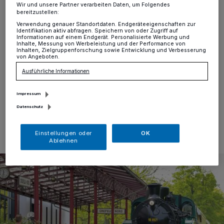
2023
Wir und unsere Partner verarbeiten Daten, um Folgendes
bereitzustellen:
Verwendung genauer Standortdaten. Endgeräteeigenschaften zur
Es wird wieder Schluff gefahren. Heute machte die
Identifikation aktiv abfragen. Speichern von oder Zugriff auf
historische Dampfeisenbahn die erste Fahrt in diesem
Informationen auf einem Endgerät. Personalisierte Werbung und
Inhalte, Messung von Werbeleistung und der Performance von
Jahr. Samt SWK-Blasorchester ging es von St. Tönis
Inhalten, Zielgruppenforschung sowie Entwicklung und Verbesserung
nach Krefeld - natürlich mit Halt am Hülser Berg. Wir
von Angeboten.
haben die Bilder.
Ausführliche Informationen
Impressum
Datenschutz
01.05.2023 , 13:39 Uhr
Eine Minute Lesezeit
Einstellungen oder
OK
Ablehnen