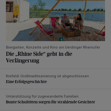
Biergarten, Konzerte und Kino am Uerdinger Rheinufer
Die „Rhine Side“ geht in die
Verlängerung
Krefeld: Großmarktsanierung ist abgeschlossen
Eine Erfolgsgeschichte
Eine Erfolgsgeschichte
Unterstützung für zugewanderte Familien
Bunte Schultüten sorgen für strahlende Gesichter
Bunte Schultüten sorgen für strahlende Gesichter