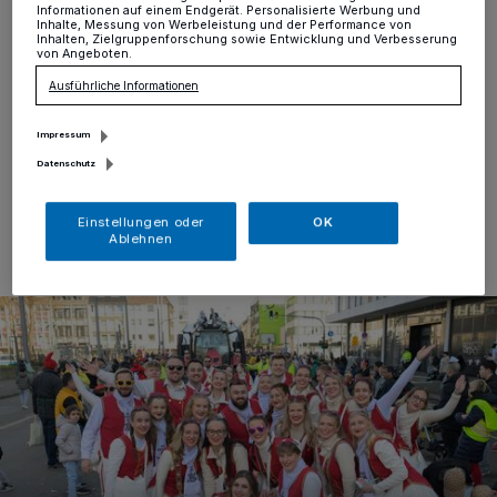
2025
Informationen auf einem Endgerät. Personalisierte Werbung und
Inhalte, Messung von Werbeleistung und der Performance von
Inhalten, Zielgruppenforschung sowie Entwicklung und Verbesserung
von Angeboten.
Krefeld
·
Heute zog der Rosenmontagszug durch
Krefeld. Es wurden 230.000 Besucherinnen und
Ausführliche Informationen
Besucher gemeldet. Wir haben die Bilder.
Impressum
Datenschutz
03.03.2025 , 17:35 Uhr
Eine Minute Lesezeit
Einstellungen oder
OK
Ablehnen