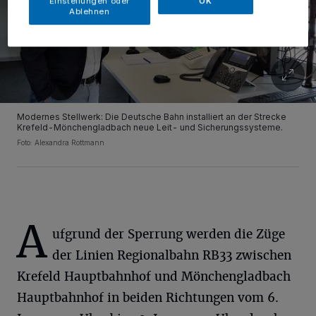
Einstellungen oder
OK
Ablehnen
Modernes Stellwerk: Die Deutsche Bahn installiert an der Strecke
Krefeld-Mönchengladbach neue Leit- und Sicherungssysteme.
Foto: Alexandra Rottmann
A
ufgrund der Sperrung werden die Züge
der Linien Regionalbahn RB33 zwischen
Krefeld Hauptbahnhof und Mönchengladbach
Hauptbahnhof in beiden Richtungen vom 6.