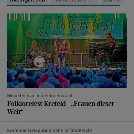
Folklorefest Krefeld – „Frauen dieser Welt“
Musikfestival in der Innenstadt
Folklorefest Krefeld – „Frauen dieser
Welt“
Krefelder Galopprennbahn im Stadtwald
Sommer-Renntag in entspannter Atmosphäre