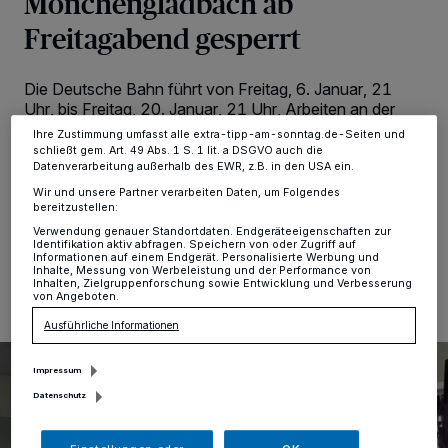
Mönchengladbach ab
Zwecke. Wenn Tracker deaktiviert sind, sind manche Inhalte und
Freitagabend gesperrt
Anzeigen möglicherweise nicht mehr so relevant für Sie. Sie können
dieses Menü jederzeit wieder aufrufen, um Ihre Einstellungen zu
ändern oder Ihre Einwilligung zu widerrufen, indem Sie auf den Link
Einstellungen oder Ablehnen am unteren Rand der Webseite klicken.
Die Deutsche Bahn führt von Freitag, 6. Januar, 21
Ihre Einstellungen gelten innerhalb unseres Website. Weitere
Uhr, bis Freitag, 20. Januar, 21 Uhr, Arbeiten an der
Informationen finden Sie in unserer Datenschutzerklärung.
Leit- und Sicherungstechnik zwischen Krefeld und
Ihre Zustimmung umfasst alle extra-tipp-am-sonntag.de-Seiten und
Mönchengladbach durch. Hierfür muss die Bahnstrecke
schließt gem. Art. 49 Abs. 1 S. 1 lit. a DSGVO auch die
voll bzw. teilweise gesperrt werden.
Datenverarbeitung außerhalb des EWR, z.B. in den USA ein.
Wir und unsere Partner verarbeiten Daten, um Folgendes
bereitzustellen:
Verwendung genauer Standortdaten. Endgeräteeigenschaften zur
Identifikation aktiv abfragen. Speichern von oder Zugriff auf
05.01.2023 , 10:41 Uhr
Eine Minute Lesezeit
Informationen auf einem Endgerät. Personalisierte Werbung und
Inhalte, Messung von Werbeleistung und der Performance von
Inhalten, Zielgruppenforschung sowie Entwicklung und Verbesserung
von Angeboten.
Ausführliche Informationen
Impressum
Datenschutz