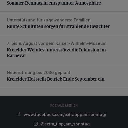
Sommer-Renntag in entspannter Atmosphäre
Unterstützung für zugewanderte Familien
Bunte Schultüten sorgen für strahlende Gesichter
Bunte Schultüten sorgen für strahlende Gesichter
7. bis 9. August vor dem Kaiser-Wilhelm-Museum
Krefelder Weinfest unterstützt die Inklusion im Karneval
Krefelder Weinfest unterstützt die Inklusion im
Karneval
Neueröffnung bis 2030 geplant
Krefelder Hof stellt Betrieb Ende September ein
Krefelder Hof stellt Betrieb Ende September ein
SOZIALE MEDIEN
www.facebook.com/extratippamsonntag/
@extra_tipp_am_sonntag