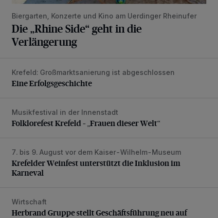
Biergarten, Konzerte und Kino am Uerdinger Rheinufer
Die „Rhine Side“ geht in die
Verlängerung
Krefeld: Großmarktsanierung ist abgeschlossen
Eine Erfolgsgeschichte
Eine Erfolgsgeschichte
Musikfestival in der Innenstadt
Folklorefest Krefeld – „Frauen dieser Welt“
Folklorefest Krefeld – „Frauen dieser Welt“
7. bis 9. August vor dem Kaiser-Wilhelm-Museum
Krefelder Weinfest unterstützt die Inklusion im Karneval
Krefelder Weinfest unterstützt die Inklusion im
Karneval
Wirtschaft
Herbrand Gruppe stellt Geschäftsführung neu auf
Herbrand Gruppe stellt Geschäftsführung neu auf