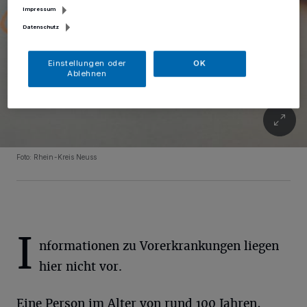
Impressum
Datenschutz
Einstellungen oder
OK
Ablehnen
Foto: Rhein-Kreis Neuss
I
nformationen zu Vorerkrankungen liegen
hier nicht vor.
Eine Person im Alter von rund 100 Jahren,