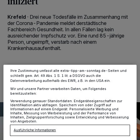
infiziert
Wir und unsere
-Partner speichern und greifen auf
218
personenbezogene Daten wie Browserdaten oder eindeutige
Krefeld
·
Drei neue Todesfälle im Zusammenhang mit
Kennungen auf Ihrem Gerät zu. Durch Auswahl von OK aktivieren Sie
der Corona-Pandemie meldet derstädtische
Tracking-Technologien für die unter „Wir und unsere Partner
verarbeiten Daten, um Ihnen Dienste bereitzustellen“ aufgeführten
Fachbereich Gesundheit. In allen Fällen lag kein
Zwecke. Wenn Tracker deaktiviert sind, sind manche Inhalte und
ausreichender Impfschutz vor. Eine rund 85-jährige
Anzeigen möglicherweise nicht mehr so relevant für Sie. Sie können
Person, ungeimpft, verstarb nach einem
dieses Menü jederzeit wieder aufrufen, um Ihre Einstellungen zu
Krankenhausaufenthalt.
ändern oder Ihre Einwilligung zu widerrufen, indem Sie auf den Link
Einstellungen oder Ablehnen am unteren Rand der Webseite klicken.
Ihre Einstellungen gelten innerhalb unseres Website. Weitere
Informationen finden Sie in unserer Datenschutzerklärung.
Ihre Zustimmung umfasst alle extra-tipp-am-sonntag.de-Seiten und
28.01.2022 , 13:00 Uhr
2 Minuten Lesezeit
schließt gem. Art. 49 Abs. 1 S. 1 lit. a DSGVO auch die
Datenverarbeitung außerhalb des EWR, z.B. in den USA ein.
Wir und unsere Partner verarbeiten Daten, um Folgendes
bereitzustellen:
Verwendung genauer Standortdaten. Endgeräteeigenschaften zur
Identifikation aktiv abfragen. Speichern von oder Zugriff auf
Informationen auf einem Endgerät. Personalisierte Werbung und
Inhalte, Messung von Werbeleistung und der Performance von
Inhalten, Zielgruppenforschung sowie Entwicklung und Verbesserung
von Angeboten.
Ausführliche Informationen