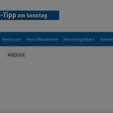
Meerbusch
Moers/Niederrhein
Mönchengladbach
Vierse