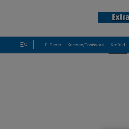
E-Paper
Kempen/Tönisvorst
Krefeld