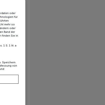
erdaten oder
chnologien für
führten
cht mehr so
 ändern oder
ren Rand der
 finden Sie in
1 S. 1 lit. a
n. Speichern
, Messung von
 und