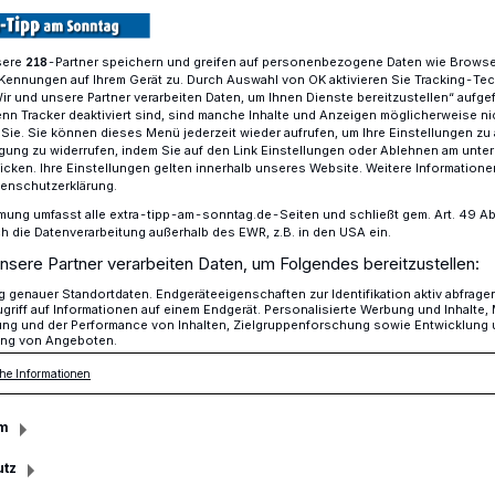
sere
-Partner speichern und greifen auf personenbezogene Daten wie Brows
218
Kennungen auf Ihrem Gerät zu. Durch Auswahl von OK aktivieren Sie Tracking-Te
 erstmals zur Europawahl​
Wir und unsere Partner verarbeiten Daten, um Ihnen Dienste bereitzustellen“ aufge
n Tracker deaktiviert sind, sind manche Inhalte und Anzeigen möglicherweise ni
r Sie. Sie können dieses Menü jederzeit wieder aufrufen, um Ihre Einstellungen zu
ligung zu widerrufen, indem Sie auf den Link Einstellungen oder Ablehnen am unte
icken. Ihre Einstellungen gelten innerhalb unseres Website. Weitere Informationen
eranstaltungen für junge Menschen an
tenschutzerklärung.
ehen erstmals zur
mung umfasst alle extra-tipp-am-sonntag.de-Seiten und schließt gem. Art. 49 Abs. 
die Datenverarbeitung außerhalb des EWR, z.B. in den USA ein.
nsere Partner verarbeiten Daten, um Folgendes bereitzustellen:
genauer Standortdaten. Endgeräteeigenschaften zur Identifikation aktiv abfrage
griff auf Informationen auf einem Endgerät. Personalisierte Werbung und Inhalte
ung und der Performance von Inhalten, Zielgruppenforschung sowie Entwicklung
ng von Angeboten.
der Wahlurne: Zum ersten Mal dürfen junge
he Informationen
uni ihre Stimme bei der Europawahl
m
utz