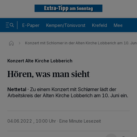
E-Paper
Kempen/Tönisvorst
Krefeld
Meerbusch
Konzert mit Schlomer in der Alten Kirche Lobberich am 10. Jun
Konzert Alte Kirche Lobberich
Hören, was man sieht
Nettetal
·
Zu einem Konzert mit Schlømer lädt der
Arbeitskreis der Alten Kirche Lobberich am 10. Juni ein.
Wir und unsere
-Partner speichern und greifen auf
218
04.06.2022 , 10:00 Uhr
Eine Minute Lesezeit
personenbezogene Daten wie Browserdaten oder eindeutige
Kennungen auf Ihrem Gerät zu. Durch Auswahl von OK aktivieren Sie
Tracking-Technologien für die unter „Wir und unsere Partner
verarbeiten Daten, um Ihnen Dienste bereitzustellen“ aufgeführten