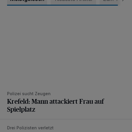
Krefeld: Mann attackiert Frau auf Spielplatz
Polizei sucht Zeugen
Krefeld: Mann attackiert Frau auf
Spielplatz
Drei Polizisten verletzt
Häusliche Gewalt mit anschließendem Widerstand gegen V