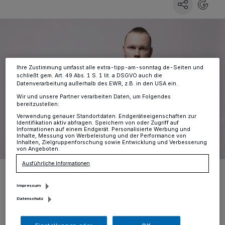
Zwecke. Wenn Tracker deaktiviert sind, sind manche Inhalte und
Anzeigen möglicherweise nicht mehr so relevant für Sie. Sie können
dieses Menü jederzeit wieder aufrufen, um Ihre Einstellungen zu
ändern oder Ihre Einwilligung zu widerrufen, indem Sie auf den Link
Einstellungen oder Ablehnen am unteren Rand der Webseite klicken.
Ihre Einstellungen gelten innerhalb unseres Website. Weitere
Informationen finden Sie in unserer Datenschutzerklärung.
Ihre Zustimmung umfasst alle extra-tipp-am-sonntag.de-Seiten und
schließt gem. Art. 49 Abs. 1 S. 1 lit. a DSGVO auch die
Datenverarbeitung außerhalb des EWR, z.B. in den USA ein.
Wir und unsere Partner verarbeiten Daten, um Folgendes
bereitzustellen:
Verwendung genauer Standortdaten. Endgeräteeigenschaften zur
Identifikation aktiv abfragen. Speichern von oder Zugriff auf
Informationen auf einem Endgerät. Personalisierte Werbung und
Inhalte, Messung von Werbeleistung und der Performance von
Inhalten, Zielgruppenforschung sowie Entwicklung und Verbesserung
von Angeboten.
Ausführliche Informationen
Sebastian Schloemer aka „Schlømer“ tritt mit seiner Band in der
Alten Kirche in Lobberich auf.
Impressum
Foto: peter und pablo
Datenschutz