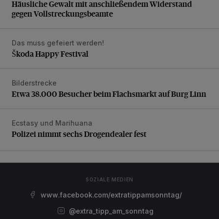
Häusliche Gewalt mit anschließendem Widerstand
gegen Vollstreckungsbeamte
Das muss gefeiert werden!
Škoda Happy Festival
Škoda Happy Festival
Bilderstrecke
Etwa 38.000 Besucher beim Flachsmarkt auf Burg Linn
Etwa 38.000 Besucher beim Flachsmarkt auf Burg Linn
Ecstasy und Marihuana
Polizei nimmt sechs Drogendealer fest
Polizei nimmt sechs Drogendealer fest
SOZIALE MEDIEN
www.facebook.com/extratippamsonntag/
@extra_tipp_am_sonntag