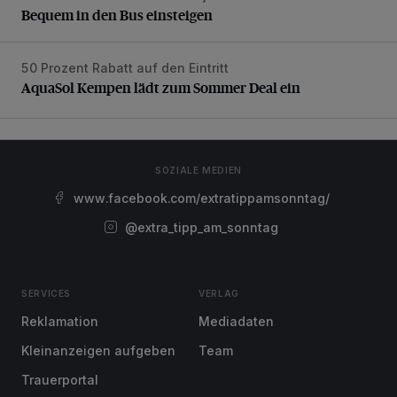
Bequem in den Bus einsteigen
50 Prozent Rabatt auf den Eintritt
AquaSol Kempen lädt zum Sommer Deal ein
AquaSol Kempen lädt zum Sommer Deal ein
SOZIALE MEDIEN
www.facebook.com/extratippamsonntag/
@extra_tipp_am_sonntag
SERVICES
VERLAG
Reklamation
Mediadaten
Kleinanzeigen aufgeben
Team
Trauerportal