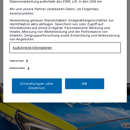
tatverdächtig
Datenverarbeitung außerhalb des EWR, z.B. in den USA ein.
Wir und unsere Partner verarbeiten Daten, um Folgendes
bereitzustellen:
St. Tönis
·
Am Sonntag, 22. Oktober, kam es gegen
2.25 Uhr in der Wohnung eines Mehrfamilienhauses in
Verwendung genauer Standortdaten. Endgeräteeigenschaften zur
Identifikation aktiv abfragen. Speichern von oder Zugriff auf
St. Tönis zu einem Streit zwischen einem 56-Jährigen
Informationen auf einem Endgerät. Personalisierte Werbung und
Inhalte, Messung von Werbeleistung und der Performance von
und einem 30-jährigen Mann.
Inhalten, Zielgruppenforschung sowie Entwicklung und Verbesserung
von Angeboten.
Ausführliche Informationen
22.10.2023 , 22:56 Uhr
Eine Minute Lesezeit
Impressum
Datenschutz
Einstellungen oder
OK
Ablehnen