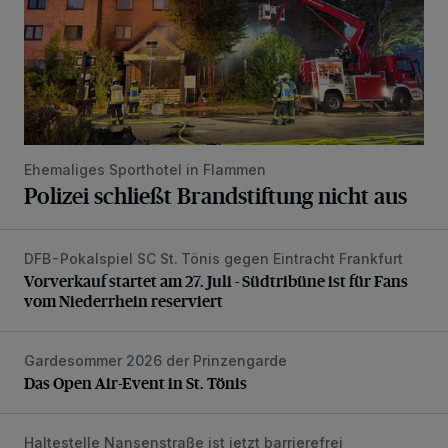
Ehemaliges Sporthotel in Flammen
Polizei schließt Brandstiftung nicht aus
DFB-Pokalspiel SC St. Tönis gegen Eintracht Frankfurt
Vorverkauf startet am 27. Juli - Südtribüne ist für Fans vom
Vorverkauf startet am 27. Juli - Südtribüne ist für Fans
vom Niederrhein reserviert
Gardesommer 2026 der Prinzengarde
Das Open Air-Event in St. Tönis
Das Open Air-Event in St. Tönis
Haltestelle Nansenstraße ist jetzt barrierefrei
Bequem in den Bus einsteigen