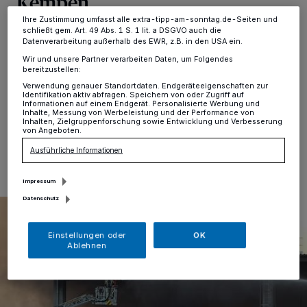
Kempen
Informationen finden Sie in unserer Datenschutzerklärung.
Ihre Zustimmung umfasst alle extra-tipp-am-sonntag.de-Seiten und
schließt gem. Art. 49 Abs. 1 S. 1 lit. a DSGVO auch die
Kempen
·
Nach dem gestrigen Brand in einem
Datenverarbeitung außerhalb des EWR, z.B. in den USA ein.
Kempener Entsorgungsunternehmen hat die Polizei die
Wir und unsere Partner verarbeiten Daten, um Folgendes
Ermittlungen aufgenommen, bislang jedoch keine
bereitzustellen:
Hinweise auf Straftaten gefunden.
Verwendung genauer Standortdaten. Endgeräteeigenschaften zur
Identifikation aktiv abfragen. Speichern von oder Zugriff auf
Informationen auf einem Endgerät. Personalisierte Werbung und
Inhalte, Messung von Werbeleistung und der Performance von
Inhalten, Zielgruppenforschung sowie Entwicklung und Verbesserung
von Angeboten.
14.05.2025 , 12:24 Uhr
Eine Minute Lesezeit
Ausführliche Informationen
Impressum
Datenschutz
Einstellungen oder
OK
Ablehnen