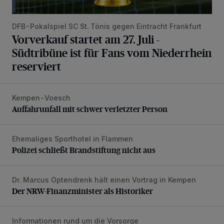
DFB-Pokalspiel SC St. Tönis gegen Eintracht Frankfurt
Vorverkauf startet am 27. Juli -
Südtribüne ist für Fans vom Niederrhein
reserviert
Kempen-Voesch
Auffahrunfall mit schwer verletzter Person
Auffahrunfall mit schwer verletzter Person
Ehemaliges Sporthotel in Flammen
Polizei schließt Brandstiftung nicht aus
Polizei schließt Brandstiftung nicht aus
Dr. Marcus Optendrenk hält einen Vortrag in Kempen
Der NRW-Finanzminister als Historiker
Der NRW-Finanzminister als Historiker
Informationen rund um die Vorsorge
Stadt Kempen lädt zum Bevölkerungsschutztag ein