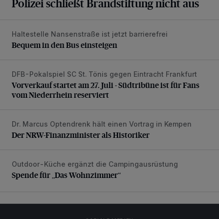
Polizei schließt Brandstiftung nicht aus
Haltestelle Nansenstraße ist jetzt barrierefrei
Bequem in den Bus einsteigen
Bequem in den Bus einsteigen
DFB-Pokalspiel SC St. Tönis gegen Eintracht Frankfurt
Vorverkauf startet am 27. Juli - Südtribüne ist für Fans vom
Vorverkauf startet am 27. Juli - Südtribüne ist für Fans
vom Niederrhein reserviert
Dr. Marcus Optendrenk hält einen Vortrag in Kempen
Der NRW-Finanzminister als Historiker
Der NRW-Finanzminister als Historiker
Outdoor-Küche ergänzt die Campingausrüstung
Spende für „Das Wohnzimmer“
Spende für „Das Wohnzimmer“