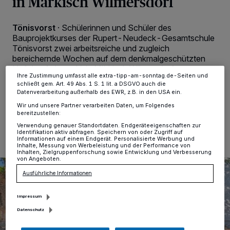
in Märkisch Wilmersdorf
verarbeiten Daten, um Ihnen Dienste bereitzustellen“ aufgeführten
Zwecke. Wenn Tracker deaktiviert sind, sind manche Inhalte und
Anzeigen möglicherweise nicht mehr so relevant für Sie. Sie können
Tönisvorst
·
Schülerinnen und Schüler des
dieses Menü jederzeit wieder aufrufen, um Ihre Einstellungen zu
Bauprojektkurses der Rupert-Neudeck-Gesamtschule
ändern oder Ihre Einwilligung zu widerrufen, indem Sie auf den Link
Einstellungen oder Ablehnen am unteren Rand der Webseite klicken.
Tönisvorst zwei arbeitsreiche und zugleich
Ihre Einstellungen gelten innerhalb unseres Website. Weitere
bereichernde Wochen auf dem denkmalgeschützten
Informationen finden Sie in unserer Datenschutzerklärung.
Hof des Achor e.V. in Märkisch Wilmersdorf.
Ihre Zustimmung umfasst alle extra-tipp-am-sonntag.de-Seiten und
schließt gem. Art. 49 Abs. 1 S. 1 lit. a DSGVO auch die
Datenverarbeitung außerhalb des EWR, z.B. in den USA ein.
Wir und unsere Partner verarbeiten Daten, um Folgendes
24.06.2026 , 14:57 Uhr
Eine Minute Lesezeit
bereitzustellen:
Verwendung genauer Standortdaten. Endgeräteeigenschaften zur
Identifikation aktiv abfragen. Speichern von oder Zugriff auf
Informationen auf einem Endgerät. Personalisierte Werbung und
Inhalte, Messung von Werbeleistung und der Performance von
Inhalten, Zielgruppenforschung sowie Entwicklung und Verbesserung
von Angeboten.
Ausführliche Informationen
Impressum
Datenschutz