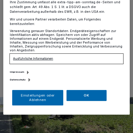
Ersthelfer befreien Fahrer
Ihre Zustimmung umfasst alle extra-tipp-am-sonntag.de-Seiten und
schließt gem. Art. 49 Abs. 1 S. 1 lit. a DSGVO auch die
Datenverarbeitung außerhalb des EWR, z.B. in den USA ein.
Kempen-St. Hubert
·
Am Nachmittag des 23. Juli
Wir und unsere Partner verarbeiten Daten, um Folgendes
gegen 13.50 Uhr kam es auf der Hülser Landstraße zu
bereitzustellen:
einem Verkehrsunfall, bei dem ein Pkw von der
Verwendung genauer Standortdaten. Endgeräteeigenschaften zur
Fahrbahn abkam und sich überschlug. Aus bislang
Identifikation aktiv abfragen. Speichern von oder Zugriff auf
Informationen auf einem Endgerät. Personalisierte Werbung und
ungeklärter Ursache verlor der Fahrer die Kontrolle über
Inhalte, Messung von Werbeleistung und der Performance von
sein Fahrzeug.
Inhalten, Zielgruppenforschung sowie Entwicklung und Verbesserung
von Angeboten.
Ausführliche Informationen
24.06.2026 , 11:10 Uhr
Eine Minute Lesezeit
Impressum
Datenschutz
Einstellungen oder
OK
Ablehnen