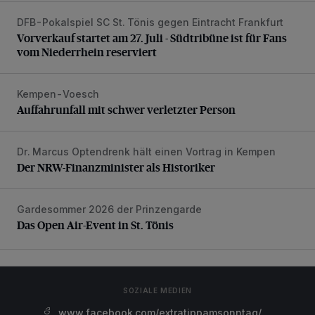
DFB-Pokalspiel SC St. Tönis gegen Eintracht Frankfurt
Vorverkauf startet am 27. Juli - Südtribüne ist für Fans vom
Vorverkauf startet am 27. Juli - Südtribüne ist für Fans
vom Niederrhein reserviert
Kempen-Voesch
Auffahrunfall mit schwer verletzter Person
Auffahrunfall mit schwer verletzter Person
Dr. Marcus Optendrenk hält einen Vortrag in Kempen
Der NRW-Finanzminister als Historiker
Der NRW-Finanzminister als Historiker
Gardesommer 2026 der Prinzengarde
Das Open Air-Event in St. Tönis
Das Open Air-Event in St. Tönis
SOZIALE MEDIEN
www.facebook.com/extratippamsonntag/