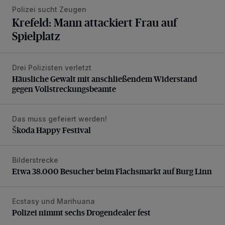
Polizei sucht Zeugen
Krefeld: Mann attackiert Frau auf
Spielplatz
Drei Polizisten verletzt
Häusliche Gewalt mit anschließendem Widerstand gegen V
Häusliche Gewalt mit anschließendem Widerstand
gegen Vollstreckungsbeamte
Das muss gefeiert werden!
Škoda Happy Festival
Škoda Happy Festival
Bilderstrecke
Etwa 38.000 Besucher beim Flachsmarkt auf Burg Linn
Etwa 38.000 Besucher beim Flachsmarkt auf Burg Linn
Ecstasy und Marihuana
Polizei nimmt sechs Drogendealer fest
Polizei nimmt sechs Drogendealer fest