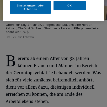
Einstellungen oder
OK
Ablehnen
Oberärztin Edyta Franken, pflegerischer Stationsleiter Norbert
Pätzold, Chefarzt Dr. Timm Strotmann-Tack und Pflegedienstleiter
André Gieß (v.l.).
Foto: LVR-Klinik Viersen
B
ereits ab einem Alter von 58 Jahren
können Frauen und Männer im Bereich
der Gerontopsychiatrie behandelt werden. Was
sich für viele zunächst befremdlich anhört,
dient vor allem dazu, diejenigen individuell
erreichen zu können, die am Ende des
Arbeitslebens stehen.