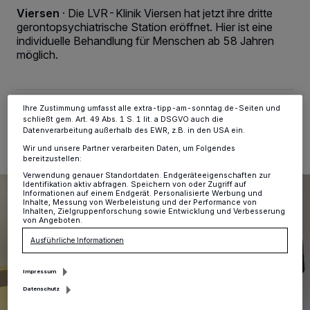
Tracking-Technologien für die unter „Wir und unsere Partner
Viersen
·
Die LVR-Klinik Viersen hat jetzt ihre dritte
verarbeiten Daten, um Ihnen Dienste bereitzustellen“ aufgeführten
Zwecke. Wenn Tracker deaktiviert sind, sind manche Inhalte und
gerontopsychiatrische Station eröffnet. Hier ist eine
Anzeigen möglicherweise nicht mehr so relevant für Sie. Sie können
individuelle Behandlung für Menschen ab 58 Jahren
dieses Menü jederzeit wieder aufrufen, um Ihre Einstellungen zu
möglich.
ändern oder Ihre Einwilligung zu widerrufen, indem Sie auf den Link
Einstellungen oder Ablehnen am unteren Rand der Webseite klicken.
Ihre Einstellungen gelten innerhalb unseres Website. Weitere
Informationen finden Sie in unserer Datenschutzerklärung.
Ihre Zustimmung umfasst alle extra-tipp-am-sonntag.de-Seiten und
06.06.2022 , 12:40 Uhr
Eine Minute Lesezeit
schließt gem. Art. 49 Abs. 1 S. 1 lit. a DSGVO auch die
Datenverarbeitung außerhalb des EWR, z.B. in den USA ein.
Wir und unsere Partner verarbeiten Daten, um Folgendes
bereitzustellen:
Verwendung genauer Standortdaten. Endgeräteeigenschaften zur
Identifikation aktiv abfragen. Speichern von oder Zugriff auf
Informationen auf einem Endgerät. Personalisierte Werbung und
Inhalte, Messung von Werbeleistung und der Performance von
Inhalten, Zielgruppenforschung sowie Entwicklung und Verbesserung
von Angeboten.
Ausführliche Informationen
Impressum
Datenschutz