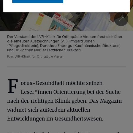
Der Vorstand der LVR-Klinik für Orthopädie Viersen freut sich über
die erneuten Auszeichnungen (v.l.): Irmgard Jonen
(Pflegedirektorin), Dorothee Enbergs (Kaufmännische Direktorin)
und Dr. Jochen Neßler (Ärztlicher Direktor).
Foto: LVR-Klinik für Orthopädie Viersen
F
ocus-Gesundheit möchte seinen
Leser*innen Orientierung bei der Suche
nach der richtigen Klinik geben. Das Magazin
widmet sich außerdem aktuellen
Entwicklungen im Gesundheitswesen.