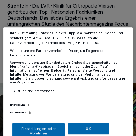
Anzeigen möglicherweise nicht mehr so relevant für Sie. Sie können
Süchteln
·
Die LVR-Klinik für Orthopädie Viersen
dieses Menü jederzeit wieder aufrufen, um Ihre Einstellungen zu
gehört zu den Top-Nationalen Fachkliniken
ändern oder Ihre Einwilligung zu widerrufen, indem Sie auf den Link
Einstellungen oder Ablehnen am unteren Rand der Webseite klicken.
Deutschlands. Das ist das Ergebnis einer
Ihre Einstellungen gelten innerhalb unseres Website. Weitere
umfangreichen Studie des Nachrichtenmagazins Focus
Informationen finden Sie in unserer Datenschutzerklärung.
für Deutschlands größten Klinikvergleich.
Ihre Zustimmung umfasst alle extra-tipp-am-sonntag.de-Seiten und
schließt gem. Art. 49 Abs. 1 S. 1 lit. a DSGVO auch die
Datenverarbeitung außerhalb des EWR, z.B. in den USA ein.
Wir und unsere Partner verarbeiten Daten, um Folgendes
15.12.2023 , 11:39 Uhr
Eine Minute Lesezeit
bereitzustellen:
Verwendung genauer Standortdaten. Endgeräteeigenschaften zur
Identifikation aktiv abfragen. Speichern von oder Zugriff auf
Informationen auf einem Endgerät. Personalisierte Werbung und
Inhalte, Messung von Werbeleistung und der Performance von
Inhalten, Zielgruppenforschung sowie Entwicklung und Verbesserung
von Angeboten.
Ausführliche Informationen
Impressum
Datenschutz
Einstellungen oder
OK
Ablehnen