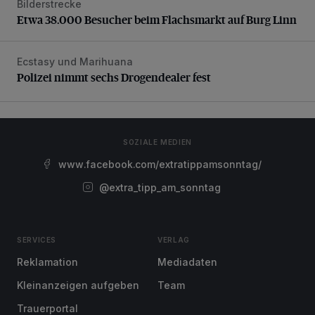
Bilderstrecke
Etwa 38.000 Besucher beim Flachsmarkt auf Burg Linn
Etwa 38.000 Besucher beim Flachsmarkt auf Burg Linn
Ecstasy und Marihuana
Polizei nimmt sechs Drogendealer fest
Polizei nimmt sechs Drogendealer fest
SOZIALE MEDIEN
www.facebook.com/extratippamsonntag/
@extra_tipp_am_sonntag
SERVICES
VERLAG
Reklamation
Mediadaten
Kleinanzeigen aufgeben
Team
Trauerportal