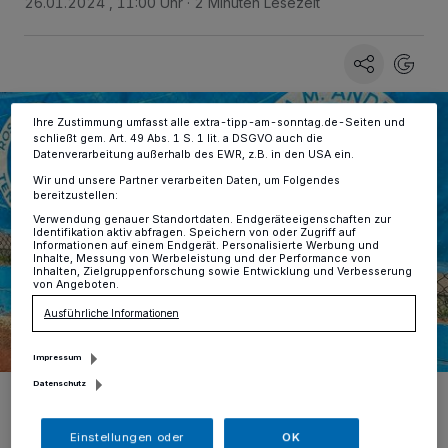
26.01.2024 , 11:00 Uhr
2 Minuten Lesezeit
Zwecke. Wenn Tracker deaktiviert sind, sind manche Inhalte und
Anzeigen möglicherweise nicht mehr so relevant für Sie. Sie können
dieses Menü jederzeit wieder aufrufen, um Ihre Einstellungen zu
ändern oder Ihre Einwilligung zu widerrufen, indem Sie auf den Link
Einstellungen oder Ablehnen am unteren Rand der Webseite klicken.
Ihre Einstellungen gelten innerhalb unseres Website. Weitere
Informationen finden Sie in unserer Datenschutzerklärung.
Ihre Zustimmung umfasst alle extra-tipp-am-sonntag.de-Seiten und
schließt gem. Art. 49 Abs. 1 S. 1 lit. a DSGVO auch die
Datenverarbeitung außerhalb des EWR, z.B. in den USA ein.
Wir und unsere Partner verarbeiten Daten, um Folgendes
bereitzustellen:
Verwendung genauer Standortdaten. Endgeräteeigenschaften zur
Identifikation aktiv abfragen. Speichern von oder Zugriff auf
Informationen auf einem Endgerät. Personalisierte Werbung und
Inhalte, Messung von Werbeleistung und der Performance von
Inhalten, Zielgruppenforschung sowie Entwicklung und Verbesserung
von Angeboten.
Ausführliche Informationen
Impressum
Datenschutz
Rosa Maria Andres und Marc Raffel freuen sich auf die
Zusammenarbeit im M.A.R.A. Mallorca Tenniscamp 2024.
Foto: M.A.R.A.
Einstellungen oder
OK