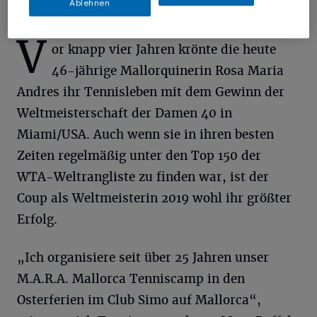
Ablehnen
V
or knapp vier Jahren krönte die heute
46-jährige Mallorquinerin Rosa Maria
Andres ihr Tennisleben mit dem Gewinn der
Weltmeisterschaft der Damen 40 in
Miami/USA. Auch wenn sie in ihren besten
Zeiten regelmäßig unter den Top 150 der
WTA-Weltrangliste zu finden war, ist der
Coup als Weltmeisterin 2019 wohl ihr größter
Erfolg.
„Ich organisiere seit über 25 Jahren unser
M.A.R.A. Mallorca Tenniscamp in den
Osterferien im Club Simo auf Mallorca“,