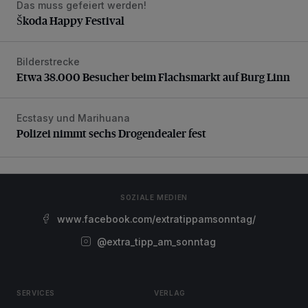
Das muss gefeiert werden!
Škoda Happy Festival
Škoda Happy Festival
Bilderstrecke
Etwa 38.000 Besucher beim Flachsmarkt auf Burg Linn
Etwa 38.000 Besucher beim Flachsmarkt auf Burg Linn
Ecstasy und Marihuana
Polizei nimmt sechs Drogendealer fest
Polizei nimmt sechs Drogendealer fest
SOZIALE MEDIEN
www.facebook.com/extratippamsonntag/
@extra_tipp_am_sonntag
SERVICES
VERLAG