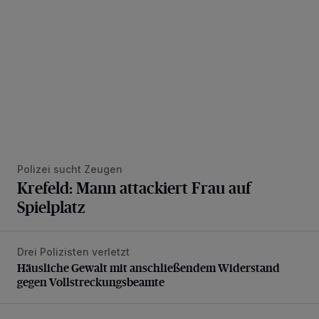
Polizei sucht Zeugen
Krefeld: Mann attackiert Frau auf
Spielplatz
Drei Polizisten verletzt
Häusliche Gewalt mit anschließendem Widerstand gegen V
Häusliche Gewalt mit anschließendem Widerstand
gegen Vollstreckungsbeamte