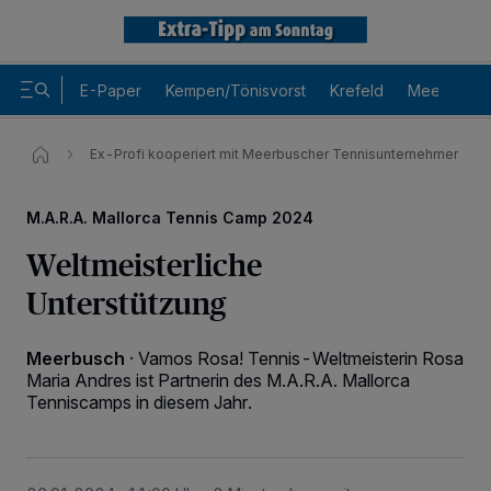
E-Paper
Kempen/Tönisvorst
Krefeld
Meerbusch
Ex-Profi kooperiert mit Meerbuscher Tennisunternehmer
M.A.R.A. Mallorca Tennis Camp 2024
Weltmeisterliche
Unterstützung
Meerbusch
·
Vamos Rosa! Tennis-Weltmeisterin Rosa
Maria Andres ist Partnerin des M.A.R.A. Mallorca
Tenniscamps in diesem Jahr.
Wir und unsere
-Partner speichern und greifen auf
218
personenbezogene Daten wie Browserdaten oder eindeutige
Kennungen auf Ihrem Gerät zu. Durch Auswahl von OK aktivieren Sie
Tracking-Technologien für die unter „Wir und unsere Partner
verarbeiten Daten, um Ihnen Dienste bereitzustellen“ aufgeführten