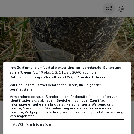
Wir und unsere
-Partner speichern und greifen auf
218
personenbezogene Daten wie Browserdaten oder eindeutige
Kennungen auf Ihrem Gerät zu. Durch Auswahl von OK aktivieren Sie
Tracking-Technologien für die unter „Wir und unsere Partner
verarbeiten Daten, um Ihnen Dienste bereitzustellen“ aufgeführten
Zwecke. Wenn Tracker deaktiviert sind, sind manche Inhalte und
Anzeigen möglicherweise nicht mehr so relevant für Sie. Sie können
dieses Menü jederzeit wieder aufrufen, um Ihre Einstellungen zu
ändern oder Ihre Einwilligung zu widerrufen, indem Sie auf den Link
Einstellungen oder Ablehnen am unteren Rand der Webseite klicken.
Ihre Einstellungen gelten innerhalb unseres Website. Weitere
Informationen finden Sie in unserer Datenschutzerklärung.
Ihre Zustimmung umfasst alle extra-tipp-am-sonntag.de-Seiten und
schließt gem. Art. 49 Abs. 1 S. 1 lit. a DSGVO auch die
Datenverarbeitung außerhalb des EWR, z.B. in den USA ein.
Wir und unsere Partner verarbeiten Daten, um Folgendes
bereitzustellen:
Verwendung genauer Standortdaten. Endgeräteeigenschaften zur
Identifikation aktiv abfragen. Speichern von oder Zugriff auf
Informationen auf einem Endgerät. Personalisierte Werbung und
Hier sieht man das weiße Aluminumoxid, das sich durch das
Inhalte, Messung von Werbeleistung und der Performance von
Hundeurin am Laternenmasten entwickelt hat.
Inhalten, Zielgruppenforschung sowie Entwicklung und Verbesserung
von Angeboten.
Foto: Stadt Viersen
Ausführliche Informationen