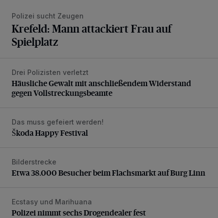
Polizei sucht Zeugen
Krefeld: Mann attackiert Frau auf
Spielplatz
Drei Polizisten verletzt
Häusliche Gewalt mit anschließendem Widerstand gegen V
Häusliche Gewalt mit anschließendem Widerstand
gegen Vollstreckungsbeamte
Das muss gefeiert werden!
Škoda Happy Festival
Škoda Happy Festival
Bilderstrecke
Etwa 38.000 Besucher beim Flachsmarkt auf Burg Linn
Etwa 38.000 Besucher beim Flachsmarkt auf Burg Linn
Ecstasy und Marihuana
Polizei nimmt sechs Drogendealer fest
Polizei nimmt sechs Drogendealer fest