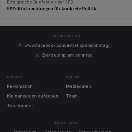
Erfolgreiche Briefaktion der SPD
SPD: Rückmeldungen für konkrete Politik
SPD: Rückmeldungen für konkrete Politik
SOZIALE MEDIEN
www.facebook.com/extratippamsonntag/
@extra_tipp_am_sonntag
SERVICES
VERLAG
Reklamation
Mediadaten
Kleinanzeigen aufgeben
Team
Trauerportal
RECHTLICHES