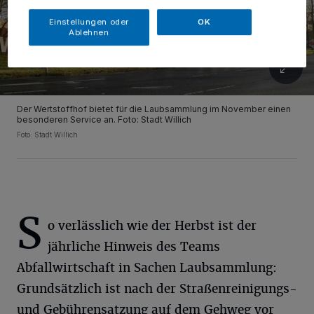
Einstellungen oder
OK
Ablehnen
Der Wertstoffhof bietet für die Laubsammlung im November einen
besonderen Service an. Foto: Stadt Willich
Foto: Stadt Willich
S
o verlässlich wie der Herbst ist der
jährliche Hinweis des Teams
Abfallwirtschaft in Sachen Laubsammlung:
Grundsätzlich ist nach der Straßenreinigungs-
und Gebührensatzung auf dem Gehweg vor