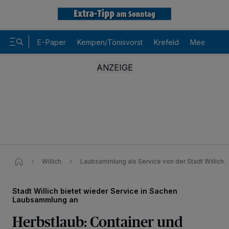
E-Paper
Kempen/Tönisvorst
Krefeld
Meerbusch
Willich
Laubsammlung als Service von der Stadt Willich.
Stadt Willich bietet wieder Service in Sachen
Laubsammlung an
Wir und unsere
-Partner speichern und greifen auf
218
Herbstlaub: Container und
personenbezogene Daten wie Browserdaten oder eindeutige
Kennungen auf Ihrem Gerät zu. Durch Auswahl von OK aktivieren Sie