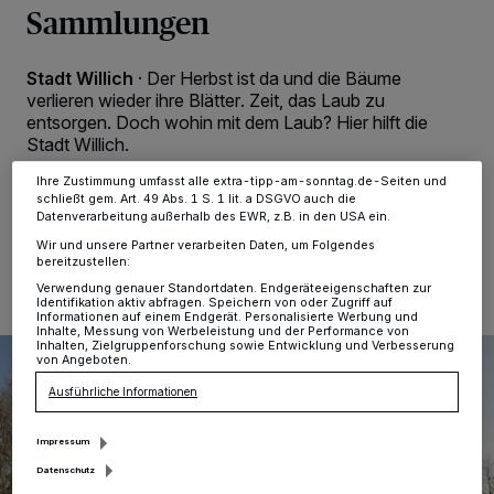
Sammlungen
Tracking-Technologien für die unter „Wir und unsere Partner
verarbeiten Daten, um Ihnen Dienste bereitzustellen“ aufgeführten
Zwecke. Wenn Tracker deaktiviert sind, sind manche Inhalte und
Anzeigen möglicherweise nicht mehr so relevant für Sie. Sie können
Stadt Willich
·
Der Herbst ist da und die Bäume
dieses Menü jederzeit wieder aufrufen, um Ihre Einstellungen zu
verlieren wieder ihre Blätter. Zeit, das Laub zu
ändern oder Ihre Einwilligung zu widerrufen, indem Sie auf den Link
Einstellungen oder Ablehnen am unteren Rand der Webseite klicken.
entsorgen. Doch wohin mit dem Laub? Hier hilft die
Ihre Einstellungen gelten innerhalb unseres Website. Weitere
Stadt Willich.
Informationen finden Sie in unserer Datenschutzerklärung.
Ihre Zustimmung umfasst alle extra-tipp-am-sonntag.de-Seiten und
schließt gem. Art. 49 Abs. 1 S. 1 lit. a DSGVO auch die
Datenverarbeitung außerhalb des EWR, z.B. in den USA ein.
21.10.2024 , 09:40 Uhr
Eine Minute Lesezeit
Wir und unsere Partner verarbeiten Daten, um Folgendes
bereitzustellen:
Verwendung genauer Standortdaten. Endgeräteeigenschaften zur
Identifikation aktiv abfragen. Speichern von oder Zugriff auf
Informationen auf einem Endgerät. Personalisierte Werbung und
Inhalte, Messung von Werbeleistung und der Performance von
Inhalten, Zielgruppenforschung sowie Entwicklung und Verbesserung
von Angeboten.
Ausführliche Informationen
Impressum
Datenschutz