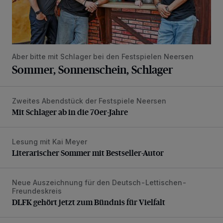
Aber bitte mit Schlager bei den Festspielen Neersen
Sommer, Sonnenschein, Schlager
Zweites Abendstück der Festspiele Neersen
Mit Schlager ab in die 70er-Jahre
Mit Schlager ab in die 70er-Jahre
Lesung mit Kai Meyer
Literarischer Sommer mit Bestseller-Autor
Literarischer Sommer mit Bestseller-Autor
Neue Auszeichnung für den Deutsch-Lettischen-
DLFK gehört jetzt zum Bündnis für Vielfalt
Freundeskreis
DLFK gehört jetzt zum Bündnis für Vielfalt