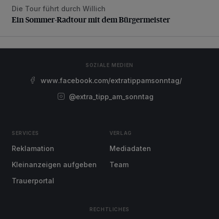
Die Tour führt durch Willich
Ein Sommer-Radtour mit dem Bürgermeister
Ein Sommer-Radtour mit dem Bürgermeister
SOZIALE MEDIEN
www.facebook.com/extratippamsonntag/
@extra_tipp_am_sonntag
SERVICES
VERLAG
Reklamation
Mediadaten
Kleinanzeigen aufgeben
Team
Trauerportal
RECHTLICHES