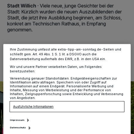
Tracking-Technologien für die unter „Wir und unsere Partner
Stadt Willich
·
Viele neue, junge Gesichter bei der
verarbeiten Daten, um Ihnen Dienste bereitzustellen“ aufgeführten
Stadt: Kürzlich wurden die neuen Auszubildenden der
Zwecke. Wenn Tracker deaktiviert sind, sind manche Inhalte und
Stadt, die jetzt ihre Ausbildung beginnen, am Schloss,
Anzeigen möglicherweise nicht mehr so relevant für Sie. Sie können
konkret am Technischen Rathaus, in Empfang
dieses Menü jederzeit wieder aufrufen, um Ihre Einstellungen zu
ändern oder Ihre Einwilligung zu widerrufen, indem Sie auf den Link
genommen.
Einstellungen oder Ablehnen am unteren Rand der Webseite klicken.
Ihre Einstellungen gelten innerhalb unseres Website. Weitere
Informationen finden Sie in unserer Datenschutzerklärung.
Ihre Zustimmung umfasst alle extra-tipp-am-sonntag.de-Seiten und
07.08.2022 , 12:48 Uhr
Eine Minute Lesezeit
schließt gem. Art. 49 Abs. 1 S. 1 lit. a DSGVO auch die
Datenverarbeitung außerhalb des EWR, z.B. in den USA ein.
Wir und unsere Partner verarbeiten Daten, um Folgendes
bereitzustellen:
Verwendung genauer Standortdaten. Endgeräteeigenschaften zur
Identifikation aktiv abfragen. Speichern von oder Zugriff auf
Informationen auf einem Endgerät. Personalisierte Werbung und
Inhalte, Messung von Werbeleistung und der Performance von
Inhalten, Zielgruppenforschung sowie Entwicklung und Verbesserung
von Angeboten.
Ausführliche Informationen
Impressum
Datenschutz