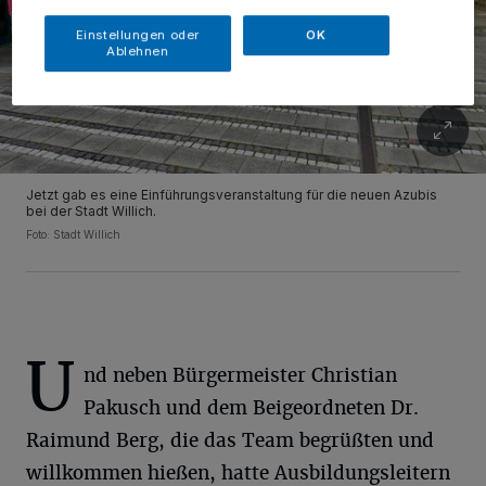
Einstellungen oder
OK
Ablehnen
Jetzt gab es eine Einführungsveranstaltung für die neuen Azubis
bei der Stadt Willich.
Foto: Stadt Willich
U
nd neben Bürgermeister Christian
Pakusch und dem Beigeordneten Dr.
Raimund Berg, die das Team begrüßten und
willkommen hießen, hatte Ausbildungsleitern