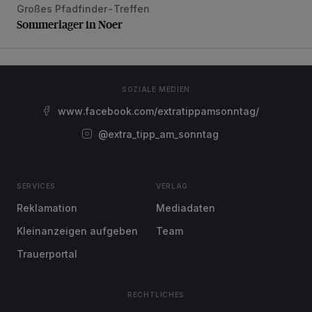
Großes Pfadfinder-Treffen
Sommerlager in Noer
Sommerlager in Noer
SOZIALE MEDIEN
www.facebook.com/extratippamsonntag/
@extra_tipp_am_sonntag
SERVICES
VERLAG
Reklamation
Mediadaten
Kleinanzeigen aufgeben
Team
Trauerportal
RECHTLICHES