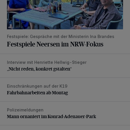
Festspiele: Gespräche mit der Ministerin Ina Brandes
Festspiele Neersen im NRW-Fokus
Interview mit Henriette Hellwig-Stieger
„Nicht reden, konkret gstalten“
„Nicht reden, konkret gstalten“
Einschränkungen auf der K19
Fahrbahnarbeiten ab Montag
Fahrbahnarbeiten ab Montag
Polizeimeldungen
Mann ornaniert im Konrad-Adenauer-Park
Mann ornaniert im Konrad-Adenauer-Park