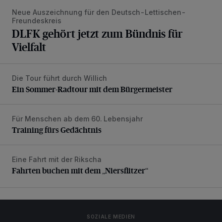
Neue Auszeichnung für den Deutsch-Lettischen-
Freundeskreis
DLFK gehört jetzt zum Bündnis für
Vielfalt
Die Tour führt durch Willich
Ein Sommer-Radtour mit dem Bürgermeister
Ein Sommer-Radtour mit dem Bürgermeister
Für Menschen ab dem 60. Lebensjahr
Training fürs Gedächtnis
Training fürs Gedächtnis
Eine Fahrt mit der Rikscha
Fahrten buchen mit dem „Niersflitzer“
Fahrten buchen mit dem „Niersflitzer“
SOZIALE MEDIEN