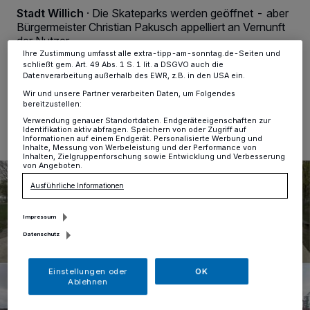
ändern oder Ihre Einwilligung zu widerrufen, indem Sie auf den Link
Stadt Willich
·
Die Skateparks werden geöffnet - aber
Einstellungen oder Ablehnen am unteren Rand der Webseite klicken.
Bürgermeister Christian Pakusch appelliert an Vernunft
Ihre Einstellungen gelten innerhalb unseres Website. Weitere
Informationen finden Sie in unserer Datenschutzerklärung.
der Nutzer.
Ihre Zustimmung umfasst alle extra-tipp-am-sonntag.de-Seiten und
schließt gem. Art. 49 Abs. 1 S. 1 lit. a DSGVO auch die
Datenverarbeitung außerhalb des EWR, z.B. in den USA ein.
Wir und unsere Partner verarbeiten Daten, um Folgendes
26.02.2021 , 15:00 Uhr
Eine Minute Lesezeit
bereitzustellen:
Verwendung genauer Standortdaten. Endgeräteeigenschaften zur
Identifikation aktiv abfragen. Speichern von oder Zugriff auf
Informationen auf einem Endgerät. Personalisierte Werbung und
Inhalte, Messung von Werbeleistung und der Performance von
Inhalten, Zielgruppenforschung sowie Entwicklung und Verbesserung
von Angeboten.
Ausführliche Informationen
Impressum
Datenschutz
Einstellungen oder
OK
Ablehnen