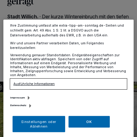
gefragt
ändern oder Ihre Einwilligung zu widerrufen, indem Sie auf den Link
Einstellungen oder Ablehnen am unteren Rand der Webseite klicken.
Ihre Einstellungen gelten innerhalb unseres Website. Weitere
Stadt Willich.
·
Der kurze Wintereinbruch mit den tiefen
Informationen finden Sie in unserer Datenschutzerklärung.
Minustemperaturen hat seine Spuren auf Straßen und
Ihre Zustimmung umfasst alle extra-tipp-am-sonntag.de-Seiten und
Gehwegen hinterlassen.
schließt gem. Art. 49 Abs. 1 S. 1 lit. a DSGVO auch die
Datenverarbeitung außerhalb des EWR, z.B. in den USA ein.
Wir und unsere Partner verarbeiten Daten, um Folgendes
bereitzustellen:
23.02.2021 , 09:30 Uhr
Eine Minute Lesezeit
Verwendung genauer Standortdaten. Endgeräteeigenschaften zur
Identifikation aktiv abfragen. Speichern von oder Zugriff auf
Informationen auf einem Endgerät. Personalisierte Werbung und
Inhalte, Messung von Werbeleistung und der Performance von
Inhalten, Zielgruppenforschung sowie Entwicklung und Verbesserung
von Angeboten.
Ausführliche Informationen
Impressum
Datenschutz
Einstellungen oder
OK
Ablehnen