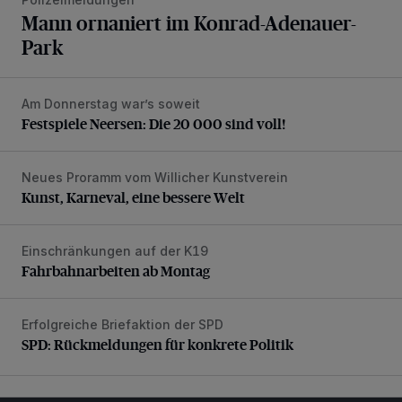
Mann ornaniert im Konrad-Adenauer-
Park
Am Donnerstag war’s soweit
Festspiele Neersen: Die 20 000 sind voll!
Festspiele Neersen: Die 20 000 sind voll!
Neues Proramm vom Willicher Kunstverein
Kunst, Karneval, eine bessere Welt
Kunst, Karneval, eine bessere Welt
Einschränkungen auf der K19
Fahrbahnarbeiten ab Montag
Fahrbahnarbeiten ab Montag
Erfolgreiche Briefaktion der SPD
SPD: Rückmeldungen für konkrete Politik
SPD: Rückmeldungen für konkrete Politik