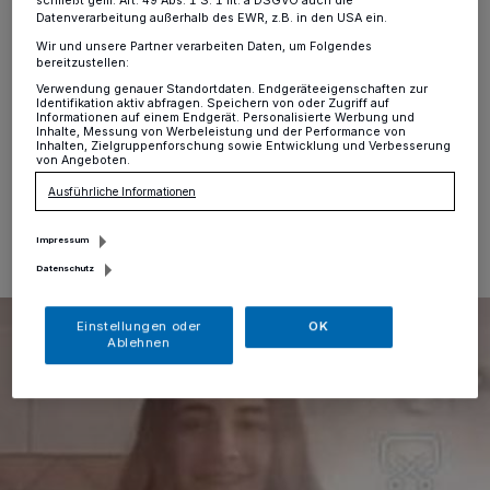
schließt gem. Art. 49 Abs. 1 S. 1 lit. a DSGVO auch die
Stadt Willich
·
Seit dem 19. Januar wird die 14-jährige
Datenverarbeitung außerhalb des EWR, z.B. in den USA ein.
Guiliana G. aus einer Jugendeinrichtung in Willich
Wir und unsere Partner verarbeiten Daten, um Folgendes
vermisst. Die Jugendliche hat zum wiederholten Mal die
bereitzustellen:
Einrichtung mit unbekanntem Ziel verlassen.
Verwendung genauer Standortdaten. Endgeräteeigenschaften zur
Identifikation aktiv abfragen. Speichern von oder Zugriff auf
Möglicherweise hält sie sich im Raum Duisburg auf.
Informationen auf einem Endgerät. Personalisierte Werbung und
Inhalte, Messung von Werbeleistung und der Performance von
Inhalten, Zielgruppenforschung sowie Entwicklung und Verbesserung
von Angeboten.
Ausführliche Informationen
25.02.2021 , 10:23 Uhr
Eine Minute Lesezeit
Impressum
Datenschutz
Einstellungen oder
OK
Ablehnen