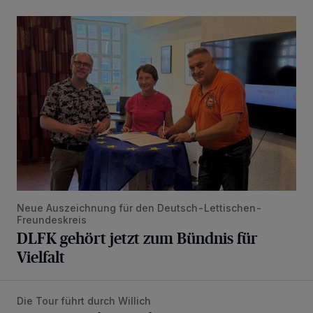
DLFK gehört jetzt zum Bündnis für Vielfalt
Neue Auszeichnung für den Deutsch-Lettischen-
Freundeskreis
DLFK gehört jetzt zum Bündnis für
Vielfalt
Die Tour führt durch Willich
Ein Sommer-Radtour mit dem Bürgermeister