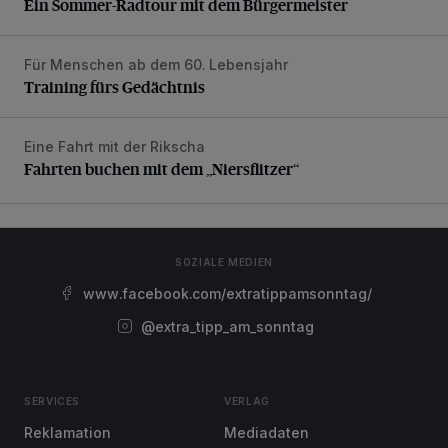
Ein Sommer-Radtour mit dem Bürgermeister
Für Menschen ab dem 60. Lebensjahr
Training fürs Gedächtnis
Training fürs Gedächtnis
Eine Fahrt mit der Rikscha
Fahrten buchen mit dem „Niersflitzer“
Fahrten buchen mit dem „Niersflitzer“
SOZIALE MEDIEN
www.facebook.com/extratippamsonntag/
@extra_tipp_am_sonntag
SERVICES
VERLAG
Reklamation
Mediadaten