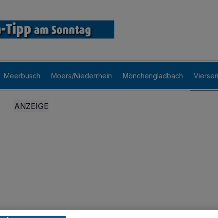
Meerbusch
Moers/Niederrhein
Mönchengladbach
Vierse