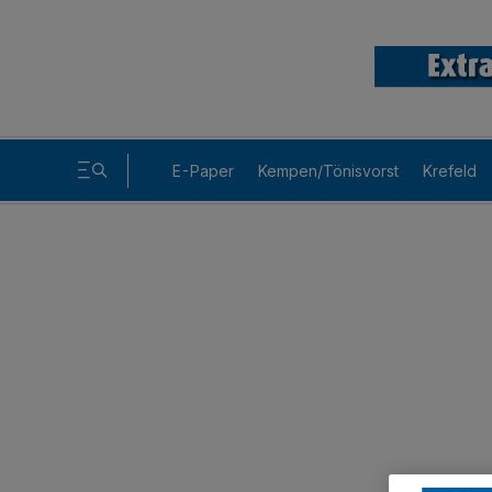
E-Paper
Kempen/Tönisvorst
Krefeld