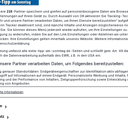
sere
-Partner speichern und greifen auf personenbezogene Daten wie Brows
218
Kennungen auf Ihrem Gerät zu. Durch Auswahl von OK aktivieren Sie Tracking-Te
Wir und unsere Partner verarbeiten Daten, um Ihnen Dienste bereitzustellen“ aufge
2026 startet in der Stadtbücherei Nettetal
n Tracker deaktiviert sind, sind manche Inhalte und Anzeigen möglicherweise ni
r Sie. Sie können dieses Menü jederzeit wieder aufrufen, um Ihre Einstellungen zu
ligung zu widerrufen, indem Sie auf den Link Einstellungen oder Ablehnen am unte
icken. Ihre Einstellungen gelten innerhalb unseres Website. Weitere Informationen
tenschutzerklärung.
mung umfasst alle extra-tipp-am-sonntag.de-Seiten und schließt gem. Art. 49 Abs. 
lub startet
die Datenverarbeitung außerhalb des EWR, z.B. in den USA ein.
nsere Partner verarbeiten Daten, um Folgendes bereitzustellen:
genauer Standortdaten. Endgeräteeigenschaften zur Identifikation aktiv abfrage
griff auf Informationen auf einem Endgerät. Personalisierte Werbung und Inhalte
meinsam Spaß haben und spannende
ung und der Performance von Inhalten, Zielgruppenforschung sowie Entwicklung
ng von Angeboten.
i ist wieder der beliebte
he Informationen
cherei Nettetal gestartet.
m
utz
Lesezeit