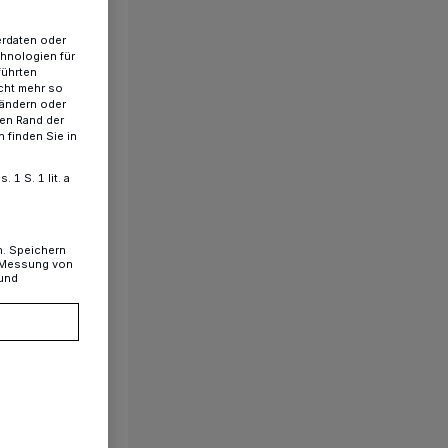
erdaten oder
chnologien für
führten
cht mehr so
 ändern oder
ren Rand der
 finden Sie in
1 S. 1 lit. a
n. Speichern
, Messung von
 und