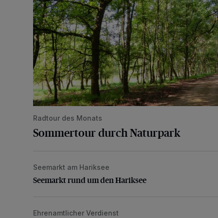
Radtour des Monats
Sommertour durch Naturpark
Seemarkt am Hariksee
Seemarkt rund um den Hariksee
Seemarkt rund um den Hariksee
Ehrenamtlicher Verdienst
Caritas: Auszeichnungen für Engagement