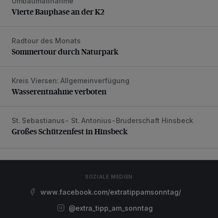
Umbaumaßnahme
Vierte Bauphase an der K2
Vierte Bauphase an der K2
Radtour des Monats
Sommertour durch Naturpark
Sommertour durch Naturpark
Kreis Viersen: Allgemeinverfügung
Wasserentnahme verboten
Wasserentnahme verboten
St. Sebastianus- St. Antonius-Bruderschaft Hinsbeck
Großes Schützenfest in Hinsbeck
Großes Schützenfest in Hinsbeck
SOZIALE MEDIEN
www.facebook.com/extratippamsonntag/
@extra_tipp_am_sonntag