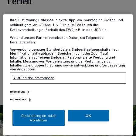
Ferien
Einstellungen oder Ablehnen am unteren Rand der Webseite klicken.
Ihre Einstellungen gelten innerhalb unseres Website. Weitere
Informationen finden Sie in unserer Datenschutzerklärung.
Nettetal
·
Im Zuge der laufenden Sanierungsarbeiten
Ihre Zustimmung umfasst alle extra-tipp-am-sonntag.de-Seiten und
am Werner-Jaeger-Forum (WJF) wird die bestehende
schließt gem. Art. 49 Abs. 1 S. 1 lit. a DSGVO auch die
Straßensperrung im Bereich der Kreuzung
Datenverarbeitung außerhalb des EWR, z.B. in den USA ein.
Schulzenburgweg / An den Sportplätzen erweitert. Die
Wir und unsere Partner verarbeiten Daten, um Folgendes
Straße vor dem Werner-Jaeger-Forum muss von
bereitzustellen:
Montag, 6. Juli bis voraussichtlich Ende September
Verwendung genauer Standortdaten. Endgeräteeigenschaften zur
vollständig gesperrt werden.
Identifikation aktiv abfragen. Speichern von oder Zugriff auf
Informationen auf einem Endgerät. Personalisierte Werbung und
Inhalte, Messung von Werbeleistung und der Performance von
Inhalten, Zielgruppenforschung sowie Entwicklung und Verbesserung
von Angeboten.
04.07.2026 , 07:40 Uhr
Eine Minute Lesezeit
Ausführliche Informationen
Impressum
Datenschutz
Einstellungen oder
OK
Ablehnen