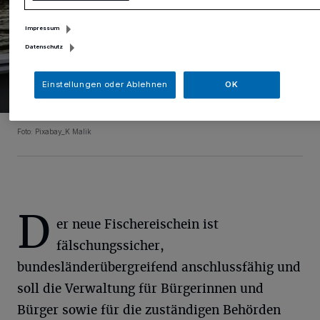
Impressum
Datenschutz
Einstellungen oder Ablehnen
OK
Foto: Pixabay_K Malik
D
er neue Fischereischein ist
fälschungssicher,
bundesländerübergreifend anschlussfähig und
soll die Verwaltung für Bürgerinnen und
Bürger sowie für die zuständigen Behörden