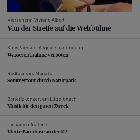
Viersenerin Viviane Albert
Von der Streife auf die Weltbühne
Kreis Viersen: Allgemeinverfügung
Wasserentnahme verboten
Wasserentnahme verboten
Radtour des Monats
Sommertour durch Naturpark
Sommertour durch Naturpark
Benefizkonzert am Lütterbeach
Musik für den guten Zweck
Musik für den guten Zweck
Umbaumaßnahme
Vierte Bauphase an der K2
Vierte Bauphase an der K2