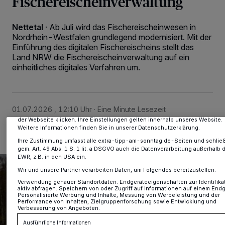
Fischereischeinverwaltung
Nettetal
·
Ab Juli wird das Fischereischeinwesen in
Nordrhein-Westfalen grundlegend modernisiert. Mit der
Einführung des digitalen Fischereischeins stellt das
Land NRW die Fischereischeinverwaltung auf ein
Wir und unsere
-Partner speichern und greifen auf personenbezogene 
218
wie Browserdaten oder eindeutige Kennungen auf Ihrem Gerät zu. Durch A
einheitliches digitales Verfahren um.
von OK aktivieren Sie Tracking-Technologien für die unter „Wir und unsere
Partner verarbeiten Daten, um Ihnen Dienste bereitzustellen“ aufgeführten
Zwecke. Wenn Tracker deaktiviert sind, sind manche Inhalte und Anzeigen
möglicherweise nicht mehr so relevant für Sie. Sie können dieses Menü jede
wieder aufrufen, um Ihre Einstellungen zu ändern oder Ihre Einwilligung zu
01.07.2026 , 12:10 Uhr
Eine Minute Lesezeit
widerrufen, indem Sie auf den Link Einstellungen oder Ablehnen am untere
der Webseite klicken. Ihre Einstellungen gelten innerhalb unseres Website.
Weitere Informationen finden Sie in unserer Datenschutzerklärung.
Ihre Zustimmung umfasst alle extra-tipp-am-sonntag.de-Seiten und schlie
gem. Art. 49 Abs. 1 S. 1 lit. a DSGVO auch die Datenverarbeitung außerhalb 
EWR, z.B. in den USA ein.
Wir und unsere Partner verarbeiten Daten, um Folgendes bereitzustellen:
Verwendung genauer Standortdaten. Endgeräteeigenschaften zur Identifika
aktiv abfragen. Speichern von oder Zugriff auf Informationen auf einem Endg
Personalisierte Werbung und Inhalte, Messung von Werbeleistung und der
Performance von Inhalten, Zielgruppenforschung sowie Entwicklung und
Verbesserung von Angeboten.
Ausführliche Informationen