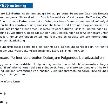
sere
-Partner speichern und greifen auf personenbezogene Daten wie Brows
218
Kennungen auf Ihrem Gerät zu. Durch Auswahl von OK aktivieren Sie Tracking-Te
nik mit Ulrike Michels
Wir und unsere Partner verarbeiten Daten, um Ihnen Dienste bereitzustellen“ aufge
n Tracker deaktiviert sind, sind manche Inhalte und Anzeigen möglicherweise ni
r Sie. Sie können dieses Menü jederzeit wieder aufrufen, um Ihre Einstellungen zu
ligung zu widerrufen, indem Sie auf den Link Einstellungen oder Ablehnen am unte
icken. Ihre Einstellungen gelten innerhalb unseres Website. Weitere Informationen
ersen
tenschutzerklärung.
otz Depression
mung umfasst alle extra-tipp-am-sonntag.de-Seiten und schließt gem. Art. 49 Abs. 
die Datenverarbeitung außerhalb des EWR, z.B. in den USA ein.
nsere Partner verarbeiten Daten, um Folgendes bereitzustellen:
genauer Standortdaten. Endgeräteeigenschaften zur Identifikation aktiv abfrage
rsen lädt am Donnerstag, 16. Juli, 18 Uhr,
griff auf Informationen auf einem Endgerät. Personalisierte Werbung und Inhalte
ung und der Performance von Inhalten, Zielgruppenforschung sowie Entwicklung
Depression“ mit Ulrike Michels ein.
ng von Angeboten.
he Informationen
m
Lesezeit
utz