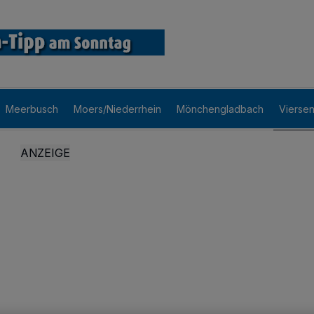
Meerbusch
Moers/Niederrhein
Mönchengladbach
Vierse