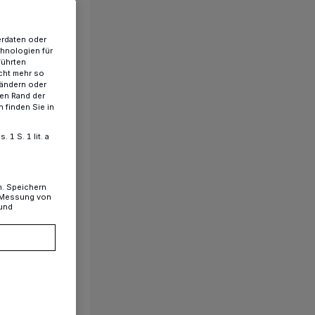
erdaten oder
chnologien für
führten
cht mehr so
 ändern oder
ren Rand der
 finden Sie in
1 S. 1 lit. a
n. Speichern
, Messung von
 und