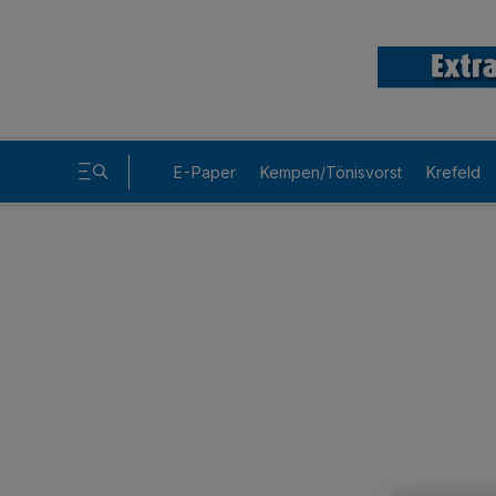
E-Paper
Kempen/Tönisvorst
Krefeld